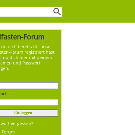
lfasten-Forum
du dich bereits für unser
asten-Forum
registriert hast,
t du dich hier mit deinem
namen und Passwort
ggen.
ort:
swort vergessen?
m Forum