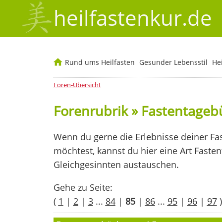
heilfastenkur.de
Rund ums Heilfasten
Gesunder Lebensstil
He
Foren-Übersicht
Forenrubrik » Fastentage
Wenn du gerne die Erlebnisse deiner Fas
möchtest, kannst du hier eine Art Faste
Gleichgesinnten austauschen.
Gehe zu Seite:
(
1
|
2
|
3
...
84
|
85
|
86
...
95
|
96
|
97
)