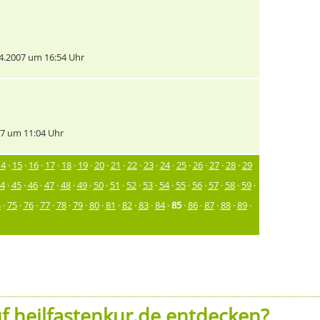
4.2007 um 16:54 Uhr
7 um 11:04 Uhr
14
·
15
·
16
·
17
·
18
·
19
·
20
·
21
·
22
·
23
·
24
·
25
·
26
·
27
·
28
·
29
4
·
45
·
46
·
47
·
48
·
49
·
50
·
51
·
52
·
53
·
54
·
55
·
56
·
57
·
58
·
59
·
4
·
75
·
76
·
77
·
78
·
79
·
80
·
81
·
82
·
83
·
84
·
85
·
86
·
87
·
88
·
89
·
f heilfastenkur.de entdecken?