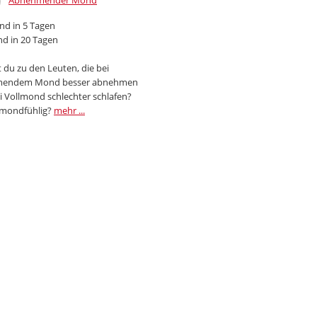
Abnehmender Mond
d in 5 Tagen
d in 20 Tagen
 du zu den Leuten, die bei
endem Mond besser abnehmen
i Vollmond schlechter schlafen?
 mondfühlig?
mehr ...