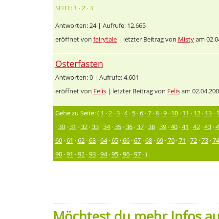
SEITE:
1
·
2
·
3
Antworten: 24 | Aufrufe: 12.665
eröffnet von
fairytale
| letzter Beitrag von
Misty
am 02.0
Osterfasten
Antworten: 0 | Aufrufe: 4.601
eröffnet von
Felis
| letzter Beitrag von
Felis
am 02.04.200
Gehe zu Seite: (
1
·
2
·
3
·
4
·
5
·
6
·
7
·
8
·
9
·
10
·
11
·
12
·
13
·
·
30
·
31
·
32
·
33
·
34
·
35
·
36
·
37
·
38
·
39
·
40
·
41
·
42
·
43
·
4
60
·
61
·
62
·
63
·
64
·
65
·
66
·
67
·
68
·
69
·
70
·
71
·
72
·
73
·
7
90
·
91
·
92
·
93
·
94
·
95
·
96
·
97
· )
Möchtest du mehr Infos au