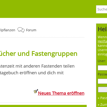
Hei
ilpflanzen
Forum
Wenn 
Heilf
kanns
User
bücher und Fastengruppen
einlo
User:
tenzeit mit anderen Fastenden teilen
ntagebuch eröffnen und dich mit
Passw
Neues Thema eröffnen
» Pas
» Zu