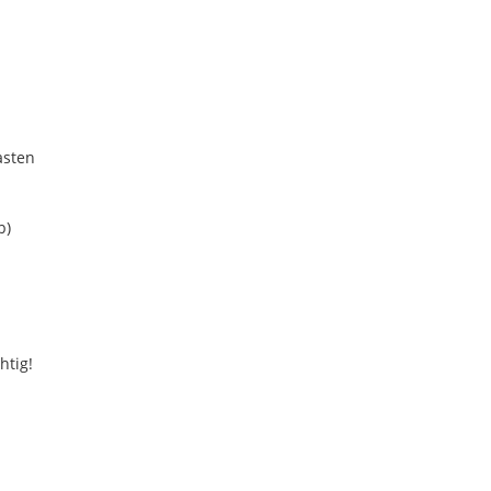
asten
b)
htig!