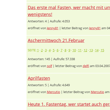
Das erste mal Fasten, wer macht mit um
wenigstens!
Antworten: 4 | Aufrufe: 4.053
eröffnet von
Jenny81
| letzter Beitrag von
Jenny81
am 04
Aschermittwoch 21.Februar
SEITE:
1
·
2
·
3
·
4
·
5
·
6
·
7
·
8
·
9
·
10
·
11
·
12
·
13
·
14
·
15
Antworten: 145 | Aufrufe: 57.338
eröffnet von
solf
| letzter Beitrag von
delfi
am 03.04.2007
Aprilfasten
Antworten: 5 | Aufrufe: 4.649
eröffnet von
Mercutio
| letzter Beitrag von
Mercutio
am 
Heute 1. Fastentag, wer startet auch ge