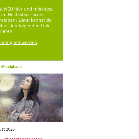
st NEU hier und möchtest
 im Heilfasten-Forum
hreiben? Dann kannst du
über den folgenden Link
rieren:
enmitglied werden
e Mondphase
ust 2026