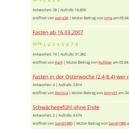
Antworten: 38 | Aufrufe: 16.809
eröffnet von
petra36
| letzter Beitrag von
Irma
am 05.04
Fasten ab 16.03.2007
SEITE:
1
·
2
·
3
·
4
·
5
·
6
·
7
·
8
Antworten: 74 | Aufrufe: 31.382
eröffnet von
Karli
| letzter Beitrag von
Kuhbier
am 05.04.
Fasten in der Osterwoche (2.4-8.4)-wer
Antworten: 4 | Aufrufe: 3.814
eröffnet von
Renova
| letzter Beitrag von
Jenny81
am 04.
Schwächegefühl ohne Ende
Antworten: 2 | Aufrufe: 4.674
eröffnet von
Sandi1980
| letzter Beitrag von
Sandi1980
a