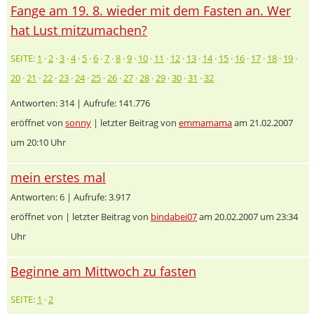
Fange am 19. 8. wieder mit dem Fasten an. Wer
hat Lust mitzumachen?
SEITE:
1
·
2
·
3
·
4
·
5
·
6
·
7
·
8
·
9
·
10
·
11
·
12
·
13
·
14
·
15
·
16
·
17
·
18
·
19
·
20
·
21
·
22
·
23
·
24
·
25
·
26
·
27
·
28
·
29
·
30
·
31
·
32
Antworten: 314 | Aufrufe: 141.776
eröffnet von
sonny
| letzter Beitrag von
emmamama
am 21.02.2007
um 20:10 Uhr
mein erstes mal
Antworten: 6 | Aufrufe: 3.917
eröffnet von
| letzter Beitrag von
bindabei07
am 20.02.2007 um 23:34
Uhr
Beginne am Mittwoch zu fasten
SEITE:
1
·
2