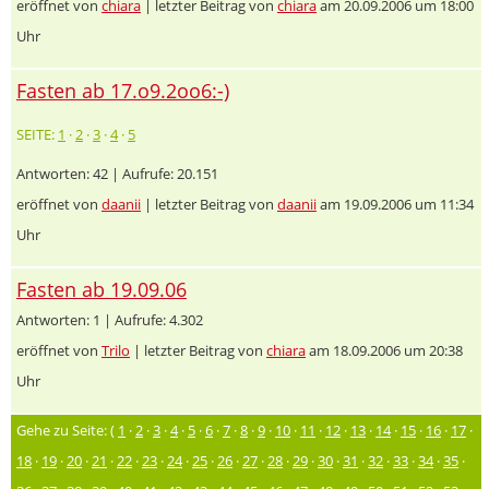
eröffnet von
chiara
| letzter Beitrag von
chiara
am 20.09.2006 um 18:00
Uhr
Fasten ab 17.o9.2oo6:-)
SEITE:
1
·
2
·
3
·
4
·
5
Antworten: 42 | Aufrufe: 20.151
eröffnet von
daanii
| letzter Beitrag von
daanii
am 19.09.2006 um 11:34
Uhr
Fasten ab 19.09.06
Antworten: 1 | Aufrufe: 4.302
eröffnet von
Trilo
| letzter Beitrag von
chiara
am 18.09.2006 um 20:38
Uhr
Gehe zu Seite: (
1
·
2
·
3
·
4
·
5
·
6
·
7
·
8
·
9
·
10
·
11
·
12
·
13
·
14
·
15
·
16
·
17
·
18
·
19
·
20
·
21
·
22
·
23
·
24
·
25
·
26
·
27
·
28
·
29
·
30
·
31
·
32
·
33
·
34
·
35
·