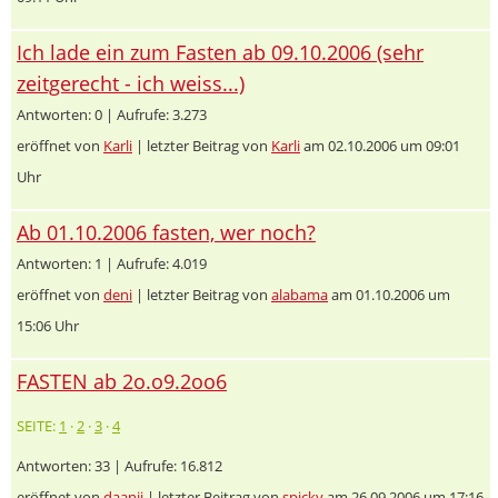
Ich lade ein zum Fasten ab 09.10.2006 (sehr
zeitgerecht - ich weiss...)
Antworten: 0 | Aufrufe: 3.273
eröffnet von
Karli
| letzter Beitrag von
Karli
am 02.10.2006 um 09:01
Uhr
Ab 01.10.2006 fasten, wer noch?
Antworten: 1 | Aufrufe: 4.019
eröffnet von
deni
| letzter Beitrag von
alabama
am 01.10.2006 um
15:06 Uhr
FASTEN ab 2o.o9.2oo6
SEITE:
1
·
2
·
3
·
4
Antworten: 33 | Aufrufe: 16.812
eröffnet von
daanii
| letzter Beitrag von
spicky
am 26.09.2006 um 17:16