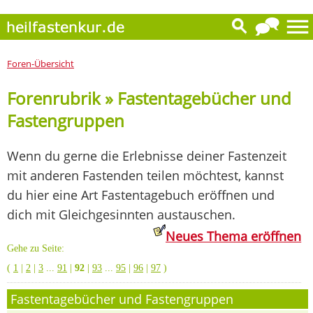
Foren-Übersicht
Forenrubrik » Fastentagebücher und
Fastengruppen
Wenn du gerne die Erlebnisse deiner Fastenzeit
mit anderen Fastenden teilen möchtest, kannst
du hier eine Art Fastentagebuch eröffnen und
dich mit Gleichgesinnten austauschen.
Neues Thema eröffnen
Gehe zu Seite:
(
1
|
2
|
3
...
91
|
92
|
93
...
95
|
96
|
97
)
Fastentagebücher und Fastengruppen