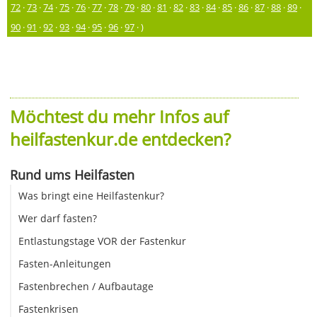
72
·
73
·
74
·
75
·
76
·
77
·
78
·
79
·
80
·
81
·
82
·
83
·
84
·
85
·
86
·
87
·
88
·
89
·
90
·
91
·
92
·
93
·
94
·
95
·
96
·
97
· )
Möchtest du mehr Infos auf
heilfastenkur.de entdecken?
Rund ums Heilfasten
Was bringt eine Heilfastenkur?
Wer darf fasten?
Entlastungstage VOR der Fastenkur
Fasten-Anleitungen
Fastenbrechen / Aufbautage
Fastenkrisen