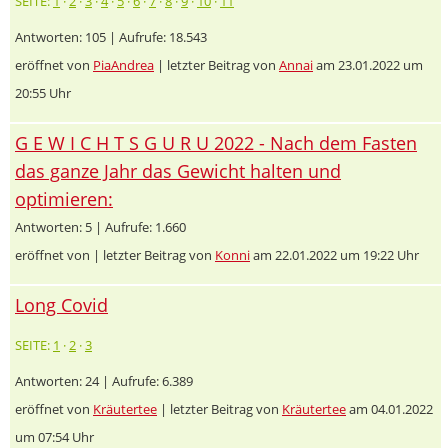
SEITE:
1
·
2
·
3
·
4
·
5
·
6
·
7
·
8
·
9
·
10
·
11
Antworten: 105 | Aufrufe: 18.543
eröffnet von
PiaAndrea
| letzter Beitrag von
Annai
am 23.01.2022 um
20:55 Uhr
G E W I C H T S G U R U 2022 - Nach dem Fasten
das ganze Jahr das Gewicht halten und
optimieren:
Antworten: 5 | Aufrufe: 1.660
eröffnet von
| letzter Beitrag von
Konni
am 22.01.2022 um 19:22 Uhr
Long Covid
SEITE:
1
·
2
·
3
Antworten: 24 | Aufrufe: 6.389
eröffnet von
Kräutertee
| letzter Beitrag von
Kräutertee
am 04.01.2022
um 07:54 Uhr