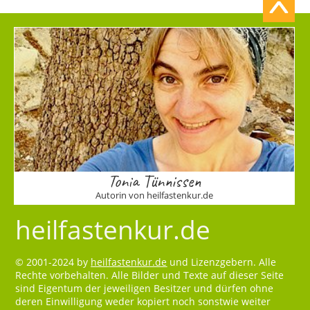
Tonia Tünnissen
Autorin von heilfastenkur.de
heilfastenkur.de
© 2001-2024 by
heilfastenkur.de
und Lizenzgebern. Alle
Rechte vorbehalten. Alle Bilder und Texte auf dieser Seite
sind Eigentum der jeweiligen Besitzer und dürfen ohne
deren Einwilligung weder kopiert noch sonstwie weiter