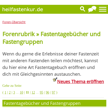
Foren-Übersicht
Forenrubrik » Fastentagebücher und
Fastengruppen
Wenn du gerne die Erlebnisse deiner Fastenzeit
mit anderen Fastenden teilen möchtest, kannst
du hier eine Art Fastentagebuch eröffnen und
dich mit Gleichgesinnten austauschen.
Neues Thema eröffnen
Gehe zu Seite:
(
1
|
2
|
3
...
10
|
11
|
12
...
95
|
96
|
97
)
Fastentagebücher und Fastengruppen