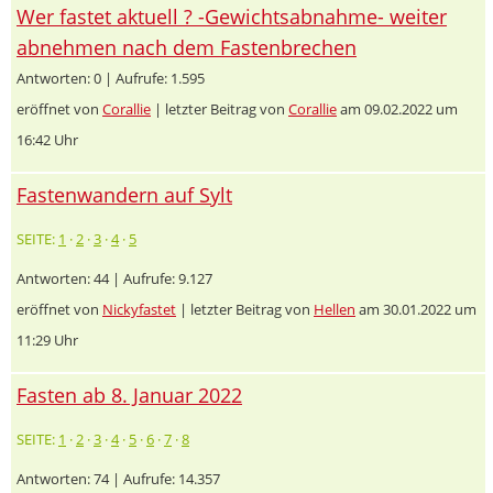
Wer fastet aktuell ? -Gewichtsabnahme- weiter
abnehmen nach dem Fastenbrechen
Antworten: 0 | Aufrufe: 1.595
eröffnet von
Corallie
| letzter Beitrag von
Corallie
am 09.02.2022 um
16:42 Uhr
Fastenwandern auf Sylt
SEITE:
1
·
2
·
3
·
4
·
5
Antworten: 44 | Aufrufe: 9.127
eröffnet von
Nickyfastet
| letzter Beitrag von
Hellen
am 30.01.2022 um
11:29 Uhr
Fasten ab 8. Januar 2022
SEITE:
1
·
2
·
3
·
4
·
5
·
6
·
7
·
8
Antworten: 74 | Aufrufe: 14.357