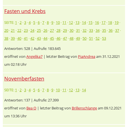
Fasten und Krebs
SEITE:
1
·
2
·
3
·
4
·
5
·
6
·
7
·
8
·
9
·
10
·
11
·
12
·
13
·
14
·
15
·
16
·
17
·
18
·
19
·
20
·
21
·
22
·
23
·
24
·
25
·
26
·
27
·
28
·
29
·
30
·
31
·
32
·
33
·
34
·
35
·
36
·
37
·
38
·
39
·
40
·
41
·
42
·
43
·
44
·
45
·
46
·
47
·
48
·
49
·
50
·
51
·
52
·
53
Antworten: 528 | Aufrufe: 183.645
eröffnet von
Angelika7
| letzter Beitrag von
PiaAndrea
am 31.12.2021
um 02:18 Uhr
Novemberfasten
SEITE:
1
·
2
·
3
·
4
·
5
·
6
·
7
·
8
·
9
·
10
·
11
·
12
·
13
·
14
Antworten: 137 | Aufrufe: 27.399
eröffnet von
Bea O
| letzter Beitrag von
Brillenschlange
am 09.12.2021
um 13:36 Uhr