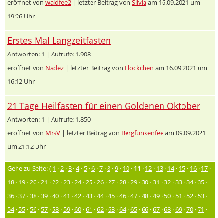
eröffnet von
waldfee2
| letzter Beitrag von
Silvia
am 16.09.2021 um
19:26 Uhr
Erstes Mal Langzeitfasten
Antworten: 1 | Aufrufe: 1.908
eröffnet von
Nadez
| letzter Beitrag von
Flöckchen
am 16.09.2021 um
16:12 Uhr
21 Tage Heilfasten für einen Goldenen Oktober
Antworten: 1 | Aufrufe: 1.850
eröffnet von
MrsV
| letzter Beitrag von
Bergfunkenfee
am 09.09.2021
um 21:12 Uhr
Gehe zu Seite: (
1
·
2
·
3
·
4
·
5
·
6
·
7
·
8
·
9
·
10
·
11
·
12
·
13
·
14
·
15
·
16
·
17
·
18
·
19
·
20
·
21
·
22
·
23
·
24
·
25
·
26
·
27
·
28
·
29
·
30
·
31
·
32
·
33
·
34
·
35
·
36
·
37
·
38
·
39
·
40
·
41
·
42
·
43
·
44
·
45
·
46
·
47
·
48
·
49
·
50
·
51
·
52
·
53
·
54
·
55
·
56
·
57
·
58
·
59
·
60
·
61
·
62
·
63
·
64
·
65
·
66
·
67
·
68
·
69
·
70
·
71
·