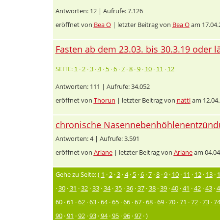
Antworten: 12 | Aufrufe: 7.126
eröffnet von
Bea O
| letzter Beitrag von
Bea O
am 17.04.
Fasten ab dem 23.03. bis 30.3.19 oder l
SEITE:
1
·
2
·
3
·
4
·
5
·
6
·
7
·
8
·
9
·
10
·
11
·
12
Antworten: 111 | Aufrufe: 34.052
eröffnet von
Thorun
| letzter Beitrag von
natti
am 12.04.
chronische Nasennebenhöhlenentzündu
Antworten: 4 | Aufrufe: 3.591
eröffnet von
Ariane
| letzter Beitrag von
Ariane
am 04.04
Gehe zu Seite: (
1
·
2
·
3
·
4
·
5
·
6
·
7
·
8
·
9
·
10
·
11
·
12
·
13
·
·
30
·
31
·
32
·
33
·
34
·
35
·
36
·
37
·
38
·
39
·
40
·
41
·
42
·
43
·
4
60
·
61
·
62
·
63
·
64
·
65
·
66
·
67
·
68
·
69
·
70
·
71
·
72
·
73
·
7
90
·
91
·
92
·
93
·
94
·
95
·
96
·
97
· )