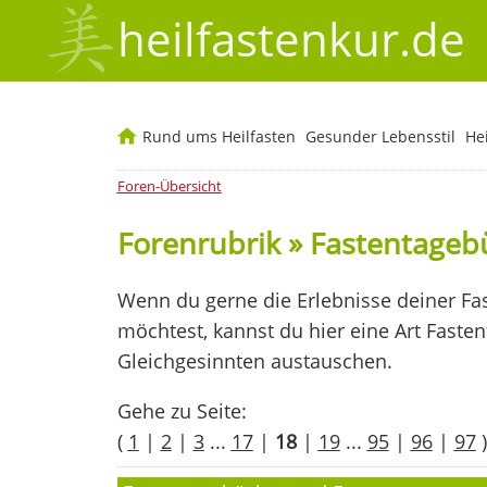
heilfastenkur.de
Rund ums Heilfasten
Gesunder Lebensstil
He
Foren-Übersicht
Forenrubrik » Fastentage
Wenn du gerne die Erlebnisse deiner Fas
möchtest, kannst du hier eine Art Faste
Gleichgesinnten austauschen.
Gehe zu Seite:
(
1
|
2
|
3
...
17
|
18
|
19
...
95
|
96
|
97
)