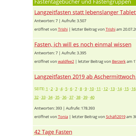
Fastentagebücher und Fastengruppen
Langzeitfasten statt lebenslanger Tabl
Antworten: 7 | Aufrufe: 3.507
eröffnet von
Trishi
| letzter Beitrag von
Trishi
am 20.07.2
Fasten, ich will es noch einmal wissen
Antworten: 7 | Aufrufe: 3.395
eröffnet von
waldfee2
| letzter Beitrag von
Berzerk
am 17
Langzeitfasten 2019 ab Aschermittwoch 
SEITE:
1
·
2
·
3
·
4
·
5
·
6
·
7
·
8
·
9
·
10
·
11
·
12
·
13
·
14
·
15
·
16
32
·
33
·
34
·
35
·
36
·
37
·
38
·
39
·
40
Antworten: 393 | Aufrufe: 178.393
eröffnet von
Tonia
| letzter Beitrag von
Schäfi2019
am 30
42 Tage Fasten