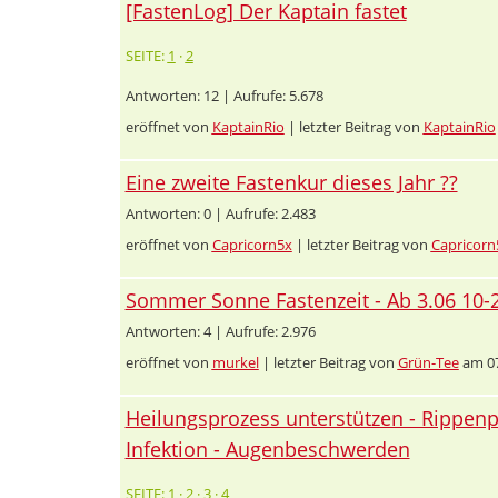
[FastenLog] Der Kaptain fastet
SEITE:
1
·
2
Antworten: 12 | Aufrufe: 5.678
eröffnet von
KaptainRio
| letzter Beitrag von
KaptainRio
Eine zweite Fastenkur dieses Jahr ??
Antworten: 0 | Aufrufe: 2.483
eröffnet von
Capricorn5x
| letzter Beitrag von
Capricorn
Sommer Sonne Fastenzeit - Ab 3.06 10-
Antworten: 4 | Aufrufe: 2.976
eröffnet von
murkel
| letzter Beitrag von
Grün-Tee
am 07
Heilungsprozess unterstützen - Rippenp
Infektion - Augenbeschwerden
SEITE:
1
·
2
·
3
·
4