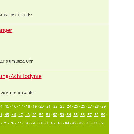
2019 um 01:33 Uhr
änger
2019 um 08:55 Uhr
ng/Achillodynie
.2019 um 10:04 Uhr
14
·
15
·
16
·
17
·
18
·
19
·
20
·
21
·
22
·
23
·
24
·
25
·
26
·
27
·
28
·
29
4
·
45
·
46
·
47
·
48
·
49
·
50
·
51
·
52
·
53
·
54
·
55
·
56
·
57
·
58
·
59
·
4
·
75
·
76
·
77
·
78
·
79
·
80
·
81
·
82
·
83
·
84
·
85
·
86
·
87
·
88
·
89
·