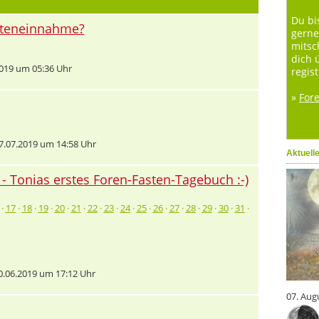
Du bi
etteneinnahme?
gerne
mitsc
dich 
019 um 05:36 Uhr
regist
»
For
.07.2019 um 14:58 Uhr
Aktuell
- Tonias erstes Foren-Fasten-Tagebuch :-)
·
17
·
18
·
19
·
20
·
21
·
22
·
23
·
24
·
25
·
26
·
27
·
28
·
29
·
30
·
31
·
.06.2019 um 17:12 Uhr
07. Aug