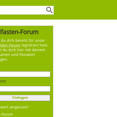
lfasten-Forum
du dich bereits für unser
asten-Forum
registriert hast,
t du dich hier mit deinem
namen und Passwort
ggen.
ort:
swort vergessen?
m Forum