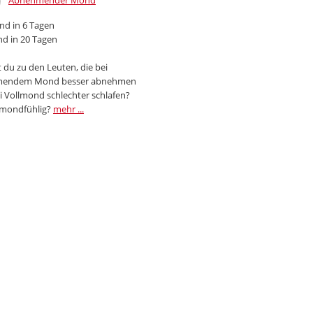
Abnehmender Mond
d in 6 Tagen
d in 20 Tagen
 du zu den Leuten, die bei
endem Mond besser abnehmen
i Vollmond schlechter schlafen?
 mondfühlig?
mehr ...