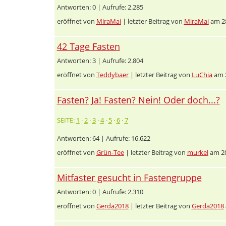
Antworten: 0 | Aufrufe: 2.285
eröffnet von
MiraMai
| letzter Beitrag von
MiraMai
am 28
42 Tage Fasten
Antworten: 3 | Aufrufe: 2.804
eröffnet von
Teddybaer
| letzter Beitrag von
LuChia
am 2
Fasten? Ja! Fasten? Nein! Oder doch...?
SEITE:
1
·
2
·
3
·
4
·
5
·
6
·
7
Antworten: 64 | Aufrufe: 16.622
eröffnet von
Grün-Tee
| letzter Beitrag von
murkel
am 20
Mitfaster gesucht in Fastengruppe
Antworten: 0 | Aufrufe: 2.310
eröffnet von
Gerda2018
| letzter Beitrag von
Gerda2018