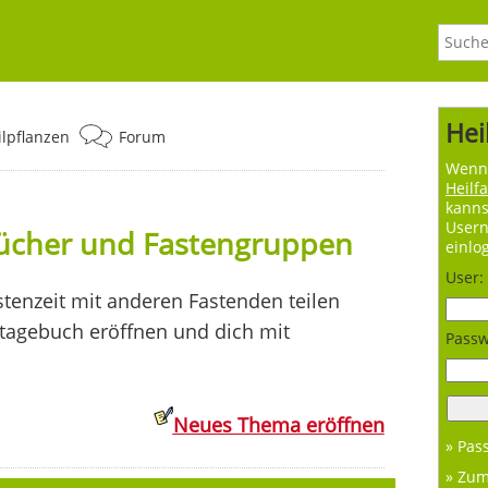
Hei
ilpflanzen
Forum
Wenn 
Heilf
kanns
User
bücher und Fastengruppen
einlo
User:
tenzeit mit anderen Fastenden teilen
ntagebuch eröffnen und dich mit
Passw
Neues Thema eröffnen
» Pas
» Zu