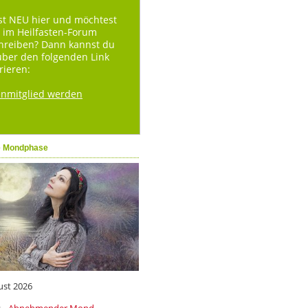
st NEU hier und möchtest
 im Heilfasten-Forum
hreiben? Dann kannst du
über den folgenden Link
rieren:
enmitglied werden
e Mondphase
ust 2026