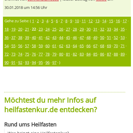
30.01.2018 um 14:56 Uhr
Gehe zu Seite: (
1
·
2
·
3
·
4
·
5
·
6
·
7
·
8
·
9
·
10
·
11
·
12
·
13
·
14
·
15
·
16
·
17
·
18
·
19
·
20
·
21
·
22
·
23
·
24
·
25
·
26
·
27
·
28
·
29
·
30
·
31
·
32
·
33
·
34
·
35
·
36
·
37
·
38
·
39
·
40
·
41
·
42
·
43
·
44
·
45
·
46
·
47
·
48
·
49
·
50
·
51
·
52
·
53
·
54
·
55
·
56
·
57
·
58
·
59
·
60
·
61
·
62
·
63
·
64
·
65
·
66
·
67
·
68
·
69
·
70
·
71
·
72
·
73
·
74
·
75
·
76
·
77
·
78
·
79
·
80
·
81
·
82
·
83
·
84
·
85
·
86
·
87
·
88
·
89
·
90
·
91
·
92
·
93
·
94
·
95
·
96
·
97
· )
Möchtest du mehr Infos auf
heilfastenkur.de entdecken?
Rund ums Heilfasten