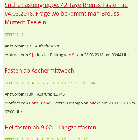
Suche Fastengruppe, 42 Tage Breuss Fasten ab
04.03.2018, Frage wo bekommt man Breuss
Muttern Tee ein
SEITE:
1
·
2
Antworten: 17 | Aufrufe: 9.570
eröffnet von
S J
| letzter Beitrag von
S J
am 28.03.2018 um 09:44 Uhr
Fasten ab Aschermittwoch
SEITE:
1
·
2
·
3
·
4
·
5
·
6
·
7
·
8
·
9
·
10
·
11
·
12
·
13
·
14
Antworten: 139 | Aufrufe: 43.745
eröffnet von
Chris_Tiane
| letzter Beitrag von
Mieke
am 28.03.2018 um
07:00 Uhr
Heilfasten ab 9.02. - Langzeitfasten
SEITE:
1
·
2
·
3
·
4
·
5
·
6
·
7
·
8
·
9
·
10
·
11
·
12
·
13