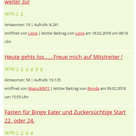
weiter zur
SEITE:
1
·
2
Antworten: 19 | Aufrufe: 8.241
eröffnet von
Liora
| letzter Beitrag von
Liora
am 18.02.2018 um 08:16
Uhr
Heute gehts los......Freue mich auf Mitstreiter !
SEITE:
1
·
2
·
3
·
4
·
5
·
6
Antworten: 58 | Aufrufe: 19.135
eröffnet von
Manu30972
| letzter Beitrag von
Ronda
am 09.02.2018
um 15:55 Uhr
Fasten für Binge Eater und Zuckersüchtige Start
22. oder 24.
SEITE:
1
·
2
·
3
·
4