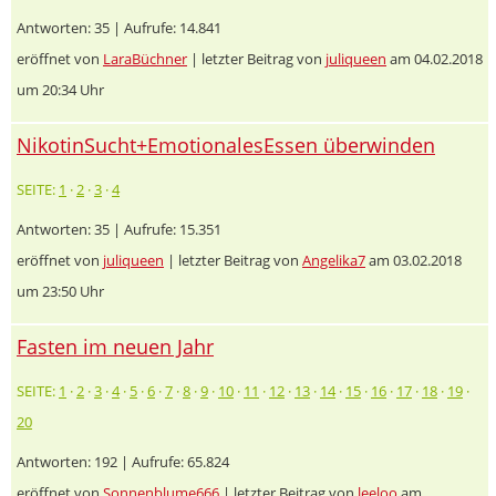
Antworten: 35 | Aufrufe: 14.841
eröffnet von
LaraBüchner
| letzter Beitrag von
juliqueen
am 04.02.2018
um 20:34 Uhr
NikotinSucht+EmotionalesEssen überwinden
SEITE:
1
·
2
·
3
·
4
Antworten: 35 | Aufrufe: 15.351
eröffnet von
juliqueen
| letzter Beitrag von
Angelika7
am 03.02.2018
um 23:50 Uhr
Fasten im neuen Jahr
SEITE:
1
·
2
·
3
·
4
·
5
·
6
·
7
·
8
·
9
·
10
·
11
·
12
·
13
·
14
·
15
·
16
·
17
·
18
·
19
·
20
Antworten: 192 | Aufrufe: 65.824
eröffnet von
Sonnenblume666
| letzter Beitrag von
leeloo
am