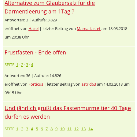
Alternative zum Glaubersalz für die
Darmentleerung am 1Tag ?
Antworten: 3 | Aufrufe: 3.829
eröffnet von
Hazel
| letzter Beitrag von
Mama_fastet
am 18.03.2018
um 20:38 Uhr
Frustfasten - Ende offen
SEITE:
1
·
2
·
3
·
4
Antworten: 36 | Aufrufe: 14.826
eröffnet von
Forticus
| letzter Beitrag von
astrid63
am 14.03.2018 um
08:15 Uhr
Und jährlich grüßt das Fastenmurmeltier 40 Tage
dürfen es werden
SEITE:
1
·
2
·
3
·
4
·
5
·
6
·
7
·
8
·
9
·
10
·
11
·
12
·
13
·
14