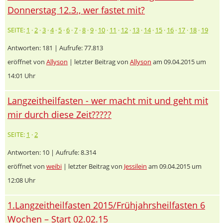
Donnerstag 12.3., wer fastet mit?
SEITE:
1
·
2
·
3
·
4
·
5
·
6
·
7
·
8
·
9
·
10
·
11
·
12
·
13
·
14
·
15
·
16
·
17
·
18
·
19
Antworten: 181 | Aufrufe: 77.813
eröffnet von
Allyson
| letzter Beitrag von
Allyson
am 09.04.2015 um
14:01 Uhr
Langzeitheilfasten - wer macht mit und geht mit
mir durch diese Zeit?????
SEITE:
1
·
2
Antworten: 10 | Aufrufe: 8.314
eröffnet von
weibi
| letzter Beitrag von
Jessilein
am 09.04.2015 um
12:08 Uhr
1.Langzeitheilfasten 2015/Frühjahrsheilfasten 6
Wochen – Start 02.02.15