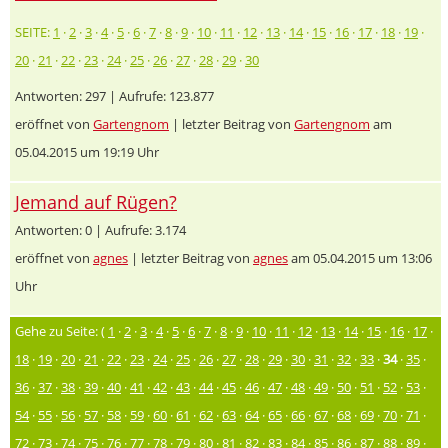
SEITE:
1
·
2
·
3
·
4
·
5
·
6
·
7
·
8
·
9
·
10
·
11
·
12
·
13
·
14
·
15
·
16
·
17
·
18
·
19
·
20
·
21
·
22
·
23
·
24
·
25
·
26
·
27
·
28
·
29
·
30
Antworten: 297 | Aufrufe: 123.877
eröffnet von
Gartengnom
| letzter Beitrag von
Gartengnom
am
05.04.2015 um 19:19 Uhr
Jemand auf Rügen?
Antworten: 0 | Aufrufe: 3.174
eröffnet von
agnes
| letzter Beitrag von
agnes
am 05.04.2015 um 13:06
Uhr
Gehe zu Seite: (
1
·
2
·
3
·
4
·
5
·
6
·
7
·
8
·
9
·
10
·
11
·
12
·
13
·
14
·
15
·
16
·
17
·
18
·
19
·
20
·
21
·
22
·
23
·
24
·
25
·
26
·
27
·
28
·
29
·
30
·
31
·
32
·
33
·
34
·
35
·
36
·
37
·
38
·
39
·
40
·
41
·
42
·
43
·
44
·
45
·
46
·
47
·
48
·
49
·
50
·
51
·
52
·
53
·
54
·
55
·
56
·
57
·
58
·
59
·
60
·
61
·
62
·
63
·
64
·
65
·
66
·
67
·
68
·
69
·
70
·
71
·
72
·
73
·
74
·
75
·
76
·
77
·
78
·
79
·
80
·
81
·
82
·
83
·
84
·
85
·
86
·
87
·
88
·
89
·