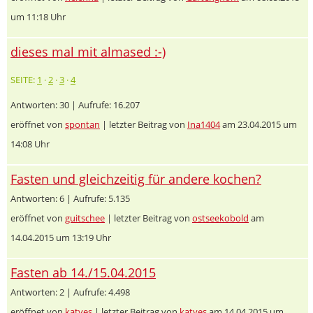
um 11:18 Uhr
dieses mal mit almased :-)
SEITE:
1
·
2
·
3
·
4
Antworten: 30 | Aufrufe: 16.207
eröffnet von
spontan
| letzter Beitrag von
Ina1404
am 23.04.2015 um
14:08 Uhr
Fasten und gleichzeitig für andere kochen?
Antworten: 6 | Aufrufe: 5.135
eröffnet von
guitschee
| letzter Beitrag von
ostseekobold
am
14.04.2015 um 13:19 Uhr
Fasten ab 14./15.04.2015
Antworten: 2 | Aufrufe: 4.498
eröffnet von
katyes
| letzter Beitrag von
katyes
am 14.04.2015 um