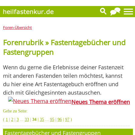
Foren-Übersicht
Forenrubrik » Fastentagebücher und
Fastengruppen
Wenn du gerne die Erlebnisse deiner Fastenzeit
mit anderen Fastenden teilen möchtest, kannst
du hier eine Art Fastentagebuch eröffnen und
dich mit Gleichgesinnten austauschen.
Neues Thema eröffnen
Gehe zu Seite:
(
1
|
2
|
3
...
33
|
34
|
35
...
95
|
96
|
97
)
Fastentagebücher und Fastengruppen