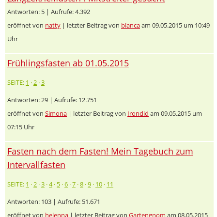
Antworten: 5 | Aufrufe: 4.392
eröffnet von
natty
| letzter Beitrag von
blanca
am 09.05.2015 um 10:49
Uhr
Frühlingsfasten ab 01.05.2015
SEITE:
1
·
2
·
3
Antworten: 29 | Aufrufe: 12.751
eröffnet von
Simona
| letzter Beitrag von
Irondid
am 09.05.2015 um
07:15 Uhr
Fasten nach dem Fasten! Mein Tagebuch zum
Intervallfasten
SEITE:
1
·
2
·
3
·
4
·
5
·
6
·
7
·
8
·
9
·
10
·
11
Antworten: 103 | Aufrufe: 51.671
eröffnet von
helenna
| letzter Beitrag von
Gartengnom
am 08.05.2015