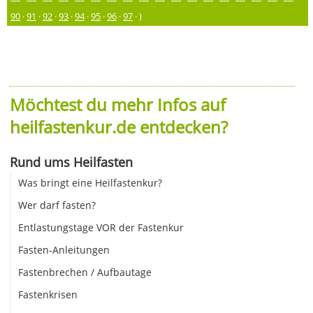
90
·
91
·
92
·
93
·
94
·
95
·
96
·
97
· )
Möchtest du mehr Infos auf
heilfastenkur.de entdecken?
Rund ums Heilfasten
Was bringt eine Heilfastenkur?
Wer darf fasten?
Entlastungstage VOR der Fastenkur
Fasten-Anleitungen
Fastenbrechen / Aufbautage
Fastenkrisen