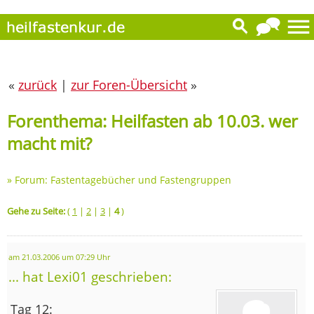
«
zurück
|
zur Foren-Übersicht
»
Forenthema: Heilfasten ab 10.03. wer
macht mit?
»
Forum: Fastentagebücher und Fastengruppen
Gehe zu Seite:
(
1
|
2
|
3
|
4
)
am 21.03.2006 um 07:29 Uhr
... hat Lexi01 geschrieben:
Tag 12: