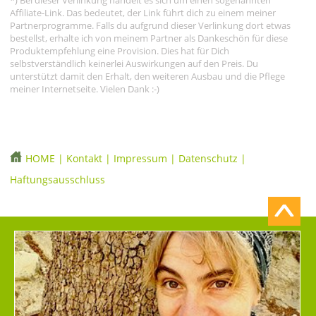
Affiliate-Link. Das bedeutet, der Link führt dich zu einem meiner
Partnerprogramme. Falls du aufgrund dieser Verlinkung dort etwas
bestellst, erhalte ich von meinem Partner als Dankeschön für diese
Produktempfehlung eine Provision. Dies hat für Dich
selbstverständlich keinerlei Auswirkungen auf den Preis. Du
unterstützt damit den Erhalt, den weiteren Ausbau und die Pflege
meiner Internetseite. Vielen Dank :-)
HOME
|
Kontakt
|
Impressum
|
Datenschutz
|
Haftungsausschluss