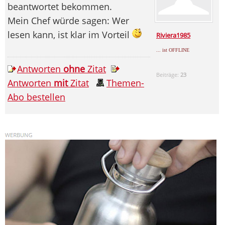
beantwortet bekommen.
Mein Chef würde sagen: Wer
lesen kann, ist klar im Vorteil
Riviera1985
... ist OFFLINE
Antworten
ohne
Zitat
Beiträge:
23
Antworten
mit
Zitat
Themen-
Abo bestellen