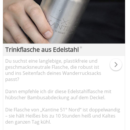
*
Trinkflasche aus Edelstahl
Du suchst eine langlebige, plastikfreie und
geschmacksneutrale Flasche, die robust ist
und ins Seitenfach deines Wanderrucksacks
passt?
Dann empfehle ich dir diese Edelstahlflasche mit
hübscher Bambusabdeckung auf dem Deckel.
Die Flasche von „Kantine 51° Nord“ ist doppelwandig
– sie hält Heißes bis zu 10 Stunden heiß und Kaltes
den ganzen Tag kühl.