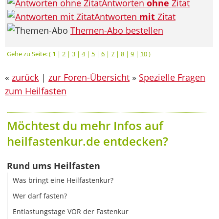
Antworten
ohne
Zitat
Antworten
mit
Zitat
Themen-Abo bestellen
Gehe zu Seite: (
1
|
2
|
3
|
4
|
5
|
6
|
7
|
8
|
9
|
10
)
«
zurück
|
zur Foren-Übersicht
»
Spezielle Fragen
zum Heilfasten
Möchtest du mehr Infos auf
heilfastenkur.de entdecken?
Rund ums Heilfasten
Was bringt eine Heilfastenkur?
Wer darf fasten?
Entlastungstage VOR der Fastenkur