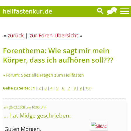
«
zurück
|
zur Foren-Übersicht
»
Forenthema: Wie sagt mir mein
Körper, dass ich aufhören soll???
»
Forum: Spezielle Fragen zum Heilfasten
Gehe zu Seite:
(
1
|
2
|
3
|
4
|
5
|
6
|
7
|
8
|
9
|
10
)
am 26.02.2008 um 10:05 Uhr
... hat Midge geschrieben:
Guten Morgen,