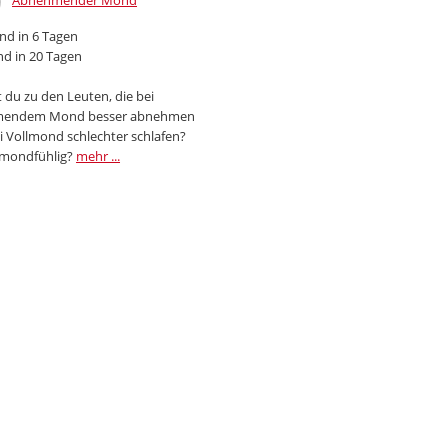
Abnehmender Mond
d in 6 Tagen
d in 20 Tagen
 du zu den Leuten, die bei
endem Mond besser abnehmen
i Vollmond schlechter schlafen?
 mondfühlig?
mehr ...