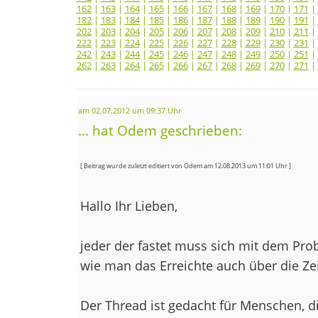
162
|
163
|
164
|
165
|
166
|
167
|
168
|
169
|
170
|
171
|
182
|
183
|
184
|
185
|
186
|
187
|
188
|
189
|
190
|
191
|
202
|
203
|
204
|
205
|
206
|
207
|
208
|
209
|
210
|
211
|
222
|
223
|
224
|
225
|
226
|
227
|
228
|
229
|
230
|
231
|
242
|
243
|
244
|
245
|
246
|
247
|
248
|
249
|
250
|
251
|
262
|
263
|
264
|
265
|
266
|
267
|
268
|
269
|
270
|
271
|
am 02.07.2012 um 09:37 Uhr
... hat Odem geschrieben:
[ Beitrag wurde zuletzt editiert von Odem am 12.08.2013 um 11:01 Uhr ]
Hallo Ihr Lieben,
jeder der fastet muss sich mit dem Pr
wie man das Erreichte auch über die Zei
Der Thread ist gedacht für Menschen, d