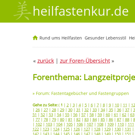
heilfastenkur.de
Rund ums Heilfasten
Gesunder Lebensstil
He
«
zurück
|
zur Foren-Übersicht
»
Forenthema: Langzeitprojek
»
Forum: Fastentagebücher und Fastengruppen
Gehe zu Seite:
(
1
|
2
|
3
|
4
|
5
|
6
|
7
|
8
|
9
|
10
|
11
|
1
|
26
|
27
|
28
|
29
|
30
|
31
|
32
|
33
|
34
|
35
|
36
|
37
|
51
|
52
|
53
|
54
|
55
|
56
|
57
|
58
|
59
|
60
|
61
|
62
|
63
|
77
|
78
|
79
|
80
|
81
|
82
|
83
|
84
|
85
|
86
|
87
|
88
|
|
102
|
103
|
104
|
105
|
106
|
107
|
108
|
109
|
110
|
111
122
|
123
|
124
|
125
|
126
|
127
|
128
|
129
|
130
|
131
|
142
|
143
|
144
|
145
|
146
|
147
|
148
|
149
|
150
|
151
|