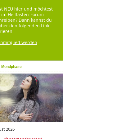
st NEU hier und möchtest
 im Heilfasten-Forum
hreiben? Dann kannst du
über den folgenden Link
rieren:
enmitglied werden
e Mondphase
ust 2026