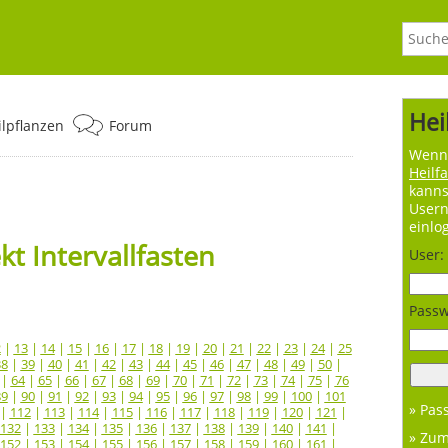
Hei
ilpflanzen
Forum
Wenn 
Heilf
kanns
User
einlo
t Intervallfasten
User:
Passw
2
|
13
|
14
|
15
|
16
|
17
|
18
|
19
|
20
|
21
|
22
|
23
|
24
|
25
38
|
39
|
40
|
41
|
42
|
43
|
44
|
45
|
46
|
47
|
48
|
49
|
50
|
|
64
|
65
|
66
|
67
|
68
|
69
|
70
|
71
|
72
|
73
|
74
|
75
|
76
89
|
90
|
91
|
92
|
93
|
94
|
95
|
96
|
97
|
98
|
99
|
100
|
101
» Pas
|
112
|
113
|
114
|
115
|
116
|
117
|
118
|
119
|
120
|
121
|
132
|
133
|
134
|
135
|
136
|
137
|
138
|
139
|
140
|
141
|
» Zu
152
|
153
|
154
|
155
|
156
|
157
|
158
|
159
|
160
|
161
|