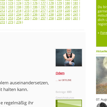
172
|
173
|
174
|
175
|
176
|
177
|
178
|
179
|
180
|
181
|
192
|
193
|
194
|
195
|
196
|
197
|
198
|
199
|
200
|
201
|
Du bi
212
|
213
|
214
|
215
|
216
|
217
|
218
|
219
|
220
|
221
|
gerne
232
|
233
|
234
|
235
|
236
|
237
|
238
|
239
|
240
|
241
|
mitsc
252
|
253
|
254
|
255
|
256
|
257
|
258
|
259
|
260
|
261
|
dich 
272
|
273
|
274
)
regist
»
For
Aktuell
Odem
... ist OFFLINE
oblem auseinandersetzen,
t halten kann.
Beiträge:
693
Gewichtskurve:
07. Aug
ie regelmäßig ihr