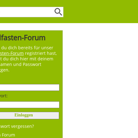
lfasten-Forum
du dich bereits für unser
asten-Forum
registriert hast,
t du dich hier mit deinem
namen und Passwort
ggen.
ort:
swort vergessen?
m Forum