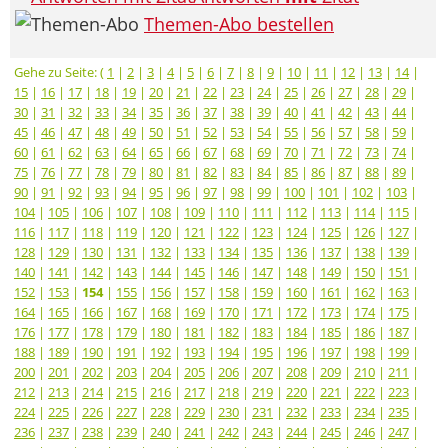
Themen-Abo bestellen
Gehe zu Seite: (
1
|
2
|
3
|
4
|
5
|
6
|
7
|
8
|
9
|
10
|
11
|
12
|
13
|
14
|
15
|
16
|
17
|
18
|
19
|
20
|
21
|
22
|
23
|
24
|
25
|
26
|
27
|
28
|
29
|
30
|
31
|
32
|
33
|
34
|
35
|
36
|
37
|
38
|
39
|
40
|
41
|
42
|
43
|
44
|
45
|
46
|
47
|
48
|
49
|
50
|
51
|
52
|
53
|
54
|
55
|
56
|
57
|
58
|
59
|
60
|
61
|
62
|
63
|
64
|
65
|
66
|
67
|
68
|
69
|
70
|
71
|
72
|
73
|
74
|
75
|
76
|
77
|
78
|
79
|
80
|
81
|
82
|
83
|
84
|
85
|
86
|
87
|
88
|
89
|
90
|
91
|
92
|
93
|
94
|
95
|
96
|
97
|
98
|
99
|
100
|
101
|
102
|
103
|
104
|
105
|
106
|
107
|
108
|
109
|
110
|
111
|
112
|
113
|
114
|
115
|
116
|
117
|
118
|
119
|
120
|
121
|
122
|
123
|
124
|
125
|
126
|
127
|
128
|
129
|
130
|
131
|
132
|
133
|
134
|
135
|
136
|
137
|
138
|
139
|
140
|
141
|
142
|
143
|
144
|
145
|
146
|
147
|
148
|
149
|
150
|
151
|
152
|
153
|
154
|
155
|
156
|
157
|
158
|
159
|
160
|
161
|
162
|
163
|
164
|
165
|
166
|
167
|
168
|
169
|
170
|
171
|
172
|
173
|
174
|
175
|
176
|
177
|
178
|
179
|
180
|
181
|
182
|
183
|
184
|
185
|
186
|
187
|
188
|
189
|
190
|
191
|
192
|
193
|
194
|
195
|
196
|
197
|
198
|
199
|
200
|
201
|
202
|
203
|
204
|
205
|
206
|
207
|
208
|
209
|
210
|
211
|
212
|
213
|
214
|
215
|
216
|
217
|
218
|
219
|
220
|
221
|
222
|
223
|
224
|
225
|
226
|
227
|
228
|
229
|
230
|
231
|
232
|
233
|
234
|
235
|
236
|
237
|
238
|
239
|
240
|
241
|
242
|
243
|
244
|
245
|
246
|
247
|