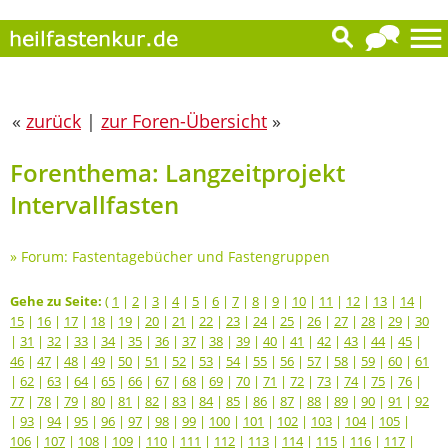
«
zurück
|
zur Foren-Übersicht
»
Forenthema: Langzeitprojekt
Intervallfasten
»
Forum: Fastentagebücher und Fastengruppen
Gehe zu Seite:
(
1
|
2
|
3
|
4
|
5
|
6
|
7
|
8
|
9
|
10
|
11
|
12
|
13
|
14
|
15
|
16
|
17
|
18
|
19
|
20
|
21
|
22
|
23
|
24
|
25
|
26
|
27
|
28
|
29
|
30
|
31
|
32
|
33
|
34
|
35
|
36
|
37
|
38
|
39
|
40
|
41
|
42
|
43
|
44
|
45
|
46
|
47
|
48
|
49
|
50
|
51
|
52
|
53
|
54
|
55
|
56
|
57
|
58
|
59
|
60
|
61
|
62
|
63
|
64
|
65
|
66
|
67
|
68
|
69
|
70
|
71
|
72
|
73
|
74
|
75
|
76
|
77
|
78
|
79
|
80
|
81
|
82
|
83
|
84
|
85
|
86
|
87
|
88
|
89
|
90
|
91
|
92
|
93
|
94
|
95
|
96
|
97
|
98
|
99
|
100
|
101
|
102
|
103
|
104
|
105
|
106
|
107
|
108
|
109
|
110
|
111
|
112
|
113
|
114
|
115
|
116
|
117
|