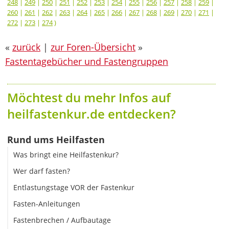
248
|
249
|
250
|
251
|
252
|
253
|
254
|
255
|
256
|
257
|
258
|
259
|
260
|
261
|
262
|
263
|
264
|
265
|
266
|
267
|
268
|
269
|
270
|
271
|
272
|
273
|
274
)
«
zurück
|
zur Foren-Übersicht
»
Fastentagebücher und Fastengruppen
Möchtest du mehr Infos auf
heilfastenkur.de entdecken?
Rund ums Heilfasten
Was bringt eine Heilfastenkur?
Wer darf fasten?
Entlastungstage VOR der Fastenkur
Fasten-Anleitungen
Fastenbrechen / Aufbautage