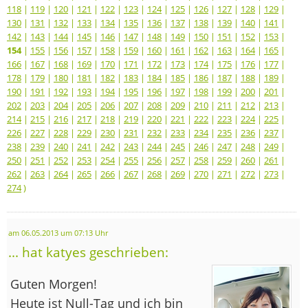
118
|
119
|
120
|
121
|
122
|
123
|
124
|
125
|
126
|
127
|
128
|
129
|
130
|
131
|
132
|
133
|
134
|
135
|
136
|
137
|
138
|
139
|
140
|
141
|
142
|
143
|
144
|
145
|
146
|
147
|
148
|
149
|
150
|
151
|
152
|
153
|
154
|
155
|
156
|
157
|
158
|
159
|
160
|
161
|
162
|
163
|
164
|
165
|
166
|
167
|
168
|
169
|
170
|
171
|
172
|
173
|
174
|
175
|
176
|
177
|
178
|
179
|
180
|
181
|
182
|
183
|
184
|
185
|
186
|
187
|
188
|
189
|
190
|
191
|
192
|
193
|
194
|
195
|
196
|
197
|
198
|
199
|
200
|
201
|
202
|
203
|
204
|
205
|
206
|
207
|
208
|
209
|
210
|
211
|
212
|
213
|
214
|
215
|
216
|
217
|
218
|
219
|
220
|
221
|
222
|
223
|
224
|
225
|
226
|
227
|
228
|
229
|
230
|
231
|
232
|
233
|
234
|
235
|
236
|
237
|
238
|
239
|
240
|
241
|
242
|
243
|
244
|
245
|
246
|
247
|
248
|
249
|
250
|
251
|
252
|
253
|
254
|
255
|
256
|
257
|
258
|
259
|
260
|
261
|
262
|
263
|
264
|
265
|
266
|
267
|
268
|
269
|
270
|
271
|
272
|
273
|
274
)
am 06.05.2013 um 07:13 Uhr
... hat katyes geschrieben:
Guten Morgen!
Heute ist Null-Tag und ich bin