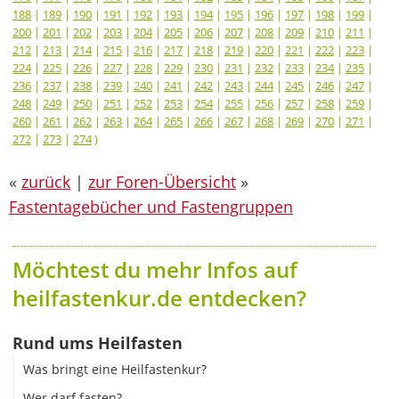
188
|
189
|
190
|
191
|
192
|
193
|
194
|
195
|
196
|
197
|
198
|
199
|
200
|
201
|
202
|
203
|
204
|
205
|
206
|
207
|
208
|
209
|
210
|
211
|
212
|
213
|
214
|
215
|
216
|
217
|
218
|
219
|
220
|
221
|
222
|
223
|
224
|
225
|
226
|
227
|
228
|
229
|
230
|
231
|
232
|
233
|
234
|
235
|
236
|
237
|
238
|
239
|
240
|
241
|
242
|
243
|
244
|
245
|
246
|
247
|
248
|
249
|
250
|
251
|
252
|
253
|
254
|
255
|
256
|
257
|
258
|
259
|
260
|
261
|
262
|
263
|
264
|
265
|
266
|
267
|
268
|
269
|
270
|
271
|
272
|
273
|
274
)
«
zurück
|
zur Foren-Übersicht
»
Fastentagebücher und Fastengruppen
Möchtest du mehr Infos auf
heilfastenkur.de entdecken?
Rund ums Heilfasten
Was bringt eine Heilfastenkur?
Wer darf fasten?