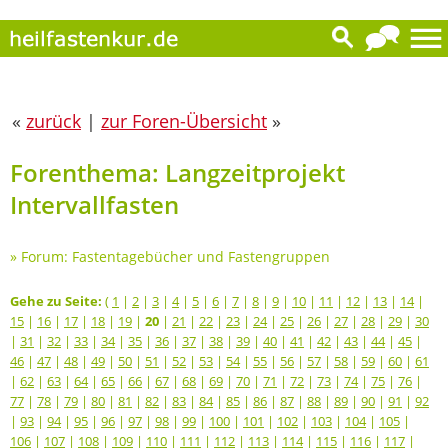
«
zurück
|
zur Foren-Übersicht
»
Forenthema: Langzeitprojekt
Intervallfasten
»
Forum: Fastentagebücher und Fastengruppen
Gehe zu Seite:
(
1
|
2
|
3
|
4
|
5
|
6
|
7
|
8
|
9
|
10
|
11
|
12
|
13
|
14
|
15
|
16
|
17
|
18
|
19
|
20
|
21
|
22
|
23
|
24
|
25
|
26
|
27
|
28
|
29
|
30
|
31
|
32
|
33
|
34
|
35
|
36
|
37
|
38
|
39
|
40
|
41
|
42
|
43
|
44
|
45
|
46
|
47
|
48
|
49
|
50
|
51
|
52
|
53
|
54
|
55
|
56
|
57
|
58
|
59
|
60
|
61
|
62
|
63
|
64
|
65
|
66
|
67
|
68
|
69
|
70
|
71
|
72
|
73
|
74
|
75
|
76
|
77
|
78
|
79
|
80
|
81
|
82
|
83
|
84
|
85
|
86
|
87
|
88
|
89
|
90
|
91
|
92
|
93
|
94
|
95
|
96
|
97
|
98
|
99
|
100
|
101
|
102
|
103
|
104
|
105
|
106
|
107
|
108
|
109
|
110
|
111
|
112
|
113
|
114
|
115
|
116
|
117
|