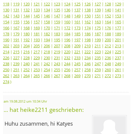
118
|
119
|
120
|
121
|
122
|
123
|
124
|
125
|
126
|
127
|
128
|
129
|
130
|
131
|
132
|
133
|
134
|
135
|
136
|
137
|
138
|
139
|
140
|
141
|
142
|
143
|
144
|
145
|
146
|
147
|
148
|
149
|
150
|
151
|
152
|
153
|
154
|
155
|
156
|
157
|
158
|
159
|
160
|
161
|
162
|
163
|
164
|
165
|
166
|
167
|
168
|
169
|
170
|
171
|
172
|
173
|
174
|
175
|
176
|
177
|
178
|
179
|
180
|
181
|
182
|
183
|
184
|
185
|
186
|
187
|
188
|
189
|
190
|
191
|
192
|
193
|
194
|
195
|
196
|
197
|
198
|
199
|
200
|
201
|
202
|
203
|
204
|
205
|
206
|
207
|
208
|
209
|
210
|
211
|
212
|
213
|
214
|
215
|
216
|
217
|
218
|
219
|
220
|
221
|
222
|
223
|
224
|
225
|
226
|
227
|
228
|
229
|
230
|
231
|
232
|
233
|
234
|
235
|
236
|
237
|
238
|
239
|
240
|
241
|
242
|
243
|
244
|
245
|
246
|
247
|
248
|
249
|
250
|
251
|
252
|
253
|
254
|
255
|
256
|
257
|
258
|
259
|
260
|
261
|
262
|
263
|
264
|
265
|
266
|
267
|
268
|
269
|
270
|
271
|
272
|
273
|
274
)
am 19.08.2012 um 10:34 Uhr
... hat heike2211 geschrieben:
Huhu zusammen, hi Katyes