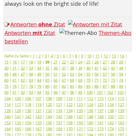
always look on the bright side of life!
Antworten
ohne
Zitat
Antworten
mit
Zitat
Themen-Abo
bestellen
Gehe zu Seite: (
1
|
2
|
3
|
4
|
5
|
6
|
7
|
8
|
9
|
10
|
11
|
12
|
13
|
14
|
15
|
16
|
17
|
18
|
19
|
20
|
21
|
22
|
23
|
24
|
25
|
26
|
27
|
28
|
29
|
30
|
31
|
32
|
33
|
34
|
35
|
36
|
37
|
38
|
39
|
40
|
41
|
42
|
43
|
44
|
45
|
46
|
47
|
48
|
49
|
50
|
51
|
52
|
53
|
54
|
55
|
56
|
57
|
58
|
59
|
60
|
61
|
62
|
63
|
64
|
65
|
66
|
67
|
68
|
69
|
70
|
71
|
72
|
73
|
74
|
75
|
76
|
77
|
78
|
79
|
80
|
81
|
82
|
83
|
84
|
85
|
86
|
87
|
88
|
89
|
90
|
91
|
92
|
93
|
94
|
95
|
96
|
97
|
98
|
99
|
100
|
101
|
102
|
103
|
104
|
105
|
106
|
107
|
108
|
109
|
110
|
111
|
112
|
113
|
114
|
115
|
116
|
117
|
118
|
119
|
120
|
121
|
122
|
123
|
124
|
125
|
126
|
127
|
128
|
129
|
130
|
131
|
132
|
133
|
134
|
135
|
136
|
137
|
138
|
139
|
140
|
141
|
142
|
143
|
144
|
145
|
146
|
147
|
148
|
149
|
150
|
151
|
152
|
153
|
154
|
155
|
156
|
157
|
158
|
159
|
160
|
161
|
162
|
163
|
164
|
165
|
166
|
167
|
168
|
169
|
170
|
171
|
172
|
173
|
174
|
175
|
176
|
177
|
178
|
179
|
180
|
181
|
182
|
183
|
184
|
185
|
186
|
187
|