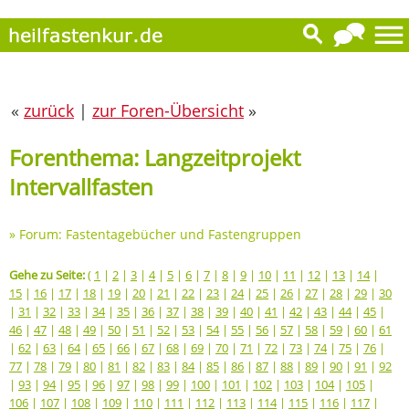
«
zurück
|
zur Foren-Übersicht
»
Forenthema: Langzeitprojekt
Intervallfasten
»
Forum: Fastentagebücher und Fastengruppen
Gehe zu Seite:
(
1
|
2
|
3
|
4
|
5
|
6
|
7
|
8
|
9
|
10
|
11
|
12
|
13
|
14
|
15
|
16
|
17
|
18
|
19
|
20
|
21
|
22
|
23
|
24
|
25
|
26
|
27
|
28
|
29
|
30
|
31
|
32
|
33
|
34
|
35
|
36
|
37
|
38
|
39
|
40
|
41
|
42
|
43
|
44
|
45
|
46
|
47
|
48
|
49
|
50
|
51
|
52
|
53
|
54
|
55
|
56
|
57
|
58
|
59
|
60
|
61
|
62
|
63
|
64
|
65
|
66
|
67
|
68
|
69
|
70
|
71
|
72
|
73
|
74
|
75
|
76
|
77
|
78
|
79
|
80
|
81
|
82
|
83
|
84
|
85
|
86
|
87
|
88
|
89
|
90
|
91
|
92
|
93
|
94
|
95
|
96
|
97
|
98
|
99
|
100
|
101
|
102
|
103
|
104
|
105
|
106
|
107
|
108
|
109
|
110
|
111
|
112
|
113
|
114
|
115
|
116
|
117
|