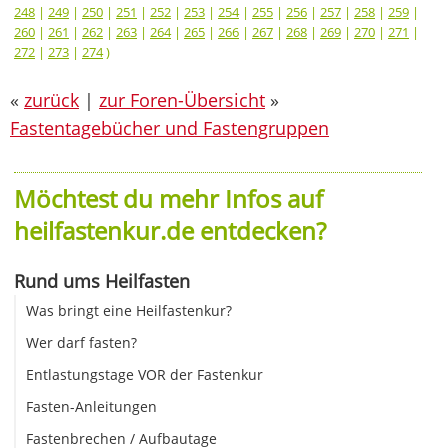
248
|
249
|
250
|
251
|
252
|
253
|
254
|
255
|
256
|
257
|
258
|
259
|
260
|
261
|
262
|
263
|
264
|
265
|
266
|
267
|
268
|
269
|
270
|
271
|
272
|
273
|
274
)
«
zurück
|
zur Foren-Übersicht
»
Fastentagebücher und Fastengruppen
Möchtest du mehr Infos auf
heilfastenkur.de entdecken?
Rund ums Heilfasten
Was bringt eine Heilfastenkur?
Wer darf fasten?
Entlastungstage VOR der Fastenkur
Fasten-Anleitungen
Fastenbrechen / Aufbautage