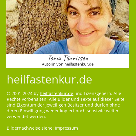
Tonia Tünnissen
Autorin von heilfastenkur.de
heilfastenkur.de
© 2001-2024 by
heilfastenkur.de
und Lizenzgebern. Alle
Rechte vorbehalten. Alle Bilder und Texte auf dieser Seite
sind Eigentum der jeweiligen Besitzer und dürfen ohne
deren Einwilligung weder kopiert noch sonstwie weiter
verwendet werden.
Bildernachweise siehe:
Impressum