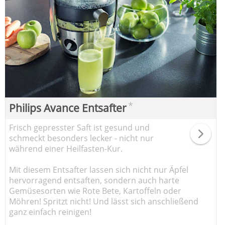
*
Philips Avance Entsafter
Frisch gepresster Saft ist gesund und
schmeckt besonders lecker - nicht nur
während einer Heilfasten-Kur.
Mit diesem Entsafter lassen sich nicht nur Äpfel
hervorragend entsaften, sondern auch harte
Gemüsesorten wie Rote Bete, Kartoffeln oder
Möhren! Spritzt nicht! Und lässt sich anschließend
ganz einfach reinigen!