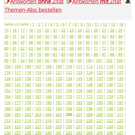
Antworten
ohne
Zitat
Antworten
mit
Zitat
Themen-Abo bestellen
Gehe zu Seite: (
1
|
2
|
3
|
4
|
5
|
6
|
7
|
8
|
9
|
10
|
11
|
12
|
13
|
14
|
15
|
16
|
17
|
18
|
19
|
20
|
21
|
22
|
23
|
24
|
25
|
26
|
27
|
28
|
29
|
30
|
31
|
32
|
33
|
34
|
35
|
36
|
37
|
38
|
39
|
40
|
41
|
42
|
43
|
44
|
45
|
46
|
47
|
48
|
49
|
50
|
51
|
52
|
53
|
54
|
55
|
56
|
57
|
58
|
59
|
60
|
61
|
62
|
63
|
64
|
65
|
66
|
67
|
68
|
69
|
70
|
71
|
72
|
73
|
74
|
75
|
76
|
77
|
78
|
79
|
80
|
81
|
82
|
83
|
84
|
85
|
86
|
87
|
88
|
89
|
90
|
91
|
92
|
93
|
94
|
95
|
96
|
97
|
98
|
99
|
100
|
101
|
102
|
103
|
104
|
105
|
106
|
107
|
108
|
109
|
110
|
111
|
112
|
113
|
114
|
115
|
116
|
117
|
118
|
119
|
120
|
121
|
122
|
123
|
124
|
125
|
126
|
127
|
128
|
129
|
130
|
131
|
132
|
133
|
134
|
135
|
136
|
137
|
138
|
139
|
140
|
141
|
142
|
143
|
144
|
145
|
146
|
147
|
148
|
149
|
150
|
151
|
152
|
153
|
154
|
155
|
156
|
157
|
158
|
159
|
160
|
161
|
162
|
163
|
164
|
165
|
166
|
167
|
168
|
169
|
170
|
171
|
172
|
173
|
174
|
175
|
176
|
177
|
178
|
179
|
180
|
181
|
182
|
183
|
184
|
185
|
186
|
187
|
188
|
189
|
190
|
191
|
192
|
193
|
194
|
195
|
196
|
197
|
198
|
199
|
200
|
201
|
202
|
203
|
204
|
205
|
206
|
207
|
208
|
209
|
210
|
211
|
212
|
213
|
214
|
215
|
216
|
217
|
218
|
219
|
220
|
221
|
222
|
223
|
224
|
225
|
226
|
227
|
228
|
229
|
230
|
231
|
232
|
233
|
234
|
235
|
236
|
237
|
238
|
239
|
240
|
241
|
242
|
243
|
244
|
245
|
246
|
247
|