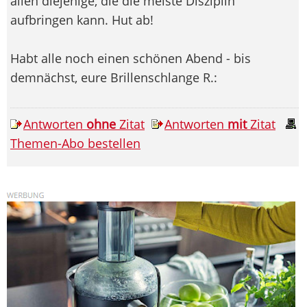
allen diejenige, die die meiste Disziplin
aufbringen kann. Hut ab!
Habt alle noch einen schönen Abend - bis
demnächst, eure Brillenschlange R.:
Antworten
ohne
Zitat
Antworten
mit
Zitat
Themen-Abo bestellen