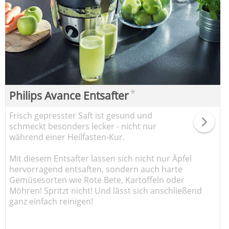
*
Philips Avance Entsafter
Frisch gepresster Saft ist gesund und
schmeckt besonders lecker - nicht nur
während einer Heilfasten-Kur.
Mit diesem Entsafter lassen sich nicht nur Äpfel
hervorragend entsaften, sondern auch harte
Gemüsesorten wie Rote Bete, Kartoffeln oder
Möhren! Spritzt nicht! Und lässt sich anschließend
ganz einfach reinigen!