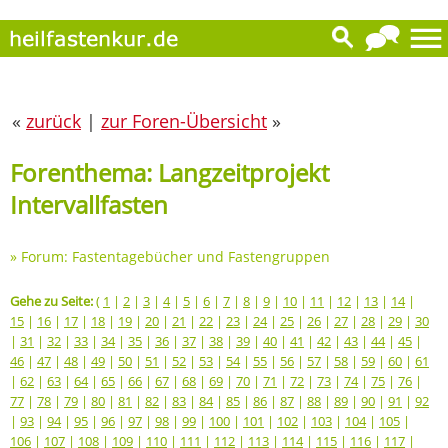
«
zurück
|
zur Foren-Übersicht
»
Forenthema: Langzeitprojekt
Intervallfasten
»
Forum: Fastentagebücher und Fastengruppen
Gehe zu Seite:
(
1
|
2
|
3
|
4
|
5
|
6
|
7
|
8
|
9
|
10
|
11
|
12
|
13
|
14
|
15
|
16
|
17
|
18
|
19
|
20
|
21
|
22
|
23
|
24
|
25
|
26
|
27
|
28
|
29
|
30
|
31
|
32
|
33
|
34
|
35
|
36
|
37
|
38
|
39
|
40
|
41
|
42
|
43
|
44
|
45
|
46
|
47
|
48
|
49
|
50
|
51
|
52
|
53
|
54
|
55
|
56
|
57
|
58
|
59
|
60
|
61
|
62
|
63
|
64
|
65
|
66
|
67
|
68
|
69
|
70
|
71
|
72
|
73
|
74
|
75
|
76
|
77
|
78
|
79
|
80
|
81
|
82
|
83
|
84
|
85
|
86
|
87
|
88
|
89
|
90
|
91
|
92
|
93
|
94
|
95
|
96
|
97
|
98
|
99
|
100
|
101
|
102
|
103
|
104
|
105
|
106
|
107
|
108
|
109
|
110
|
111
|
112
|
113
|
114
|
115
|
116
|
117
|