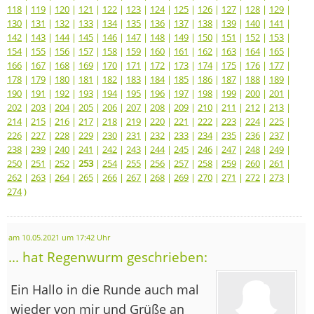
118
|
119
|
120
|
121
|
122
|
123
|
124
|
125
|
126
|
127
|
128
|
129
|
130
|
131
|
132
|
133
|
134
|
135
|
136
|
137
|
138
|
139
|
140
|
141
|
142
|
143
|
144
|
145
|
146
|
147
|
148
|
149
|
150
|
151
|
152
|
153
|
154
|
155
|
156
|
157
|
158
|
159
|
160
|
161
|
162
|
163
|
164
|
165
|
166
|
167
|
168
|
169
|
170
|
171
|
172
|
173
|
174
|
175
|
176
|
177
|
178
|
179
|
180
|
181
|
182
|
183
|
184
|
185
|
186
|
187
|
188
|
189
|
190
|
191
|
192
|
193
|
194
|
195
|
196
|
197
|
198
|
199
|
200
|
201
|
202
|
203
|
204
|
205
|
206
|
207
|
208
|
209
|
210
|
211
|
212
|
213
|
214
|
215
|
216
|
217
|
218
|
219
|
220
|
221
|
222
|
223
|
224
|
225
|
226
|
227
|
228
|
229
|
230
|
231
|
232
|
233
|
234
|
235
|
236
|
237
|
238
|
239
|
240
|
241
|
242
|
243
|
244
|
245
|
246
|
247
|
248
|
249
|
250
|
251
|
252
|
253
|
254
|
255
|
256
|
257
|
258
|
259
|
260
|
261
|
262
|
263
|
264
|
265
|
266
|
267
|
268
|
269
|
270
|
271
|
272
|
273
|
274
)
am 10.05.2021 um 17:42 Uhr
... hat Regenwurm geschrieben:
Ein Hallo in die Runde auch mal
wieder von mir und Grüße an