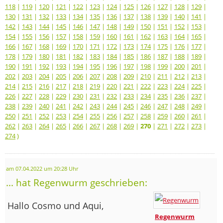
118
|
119
|
120
|
121
|
122
|
123
|
124
|
125
|
126
|
127
|
128
|
129
|
130
|
131
|
132
|
133
|
134
|
135
|
136
|
137
|
138
|
139
|
140
|
141
|
142
|
143
|
144
|
145
|
146
|
147
|
148
|
149
|
150
|
151
|
152
|
153
|
154
|
155
|
156
|
157
|
158
|
159
|
160
|
161
|
162
|
163
|
164
|
165
|
166
|
167
|
168
|
169
|
170
|
171
|
172
|
173
|
174
|
175
|
176
|
177
|
178
|
179
|
180
|
181
|
182
|
183
|
184
|
185
|
186
|
187
|
188
|
189
|
190
|
191
|
192
|
193
|
194
|
195
|
196
|
197
|
198
|
199
|
200
|
201
|
202
|
203
|
204
|
205
|
206
|
207
|
208
|
209
|
210
|
211
|
212
|
213
|
214
|
215
|
216
|
217
|
218
|
219
|
220
|
221
|
222
|
223
|
224
|
225
|
226
|
227
|
228
|
229
|
230
|
231
|
232
|
233
|
234
|
235
|
236
|
237
|
238
|
239
|
240
|
241
|
242
|
243
|
244
|
245
|
246
|
247
|
248
|
249
|
250
|
251
|
252
|
253
|
254
|
255
|
256
|
257
|
258
|
259
|
260
|
261
|
262
|
263
|
264
|
265
|
266
|
267
|
268
|
269
|
270
|
271
|
272
|
273
|
274
)
am 07.04.2022 um 20:28 Uhr
... hat Regenwurm geschrieben:
Hallo Cosmo und Aqui,
Regenwurm