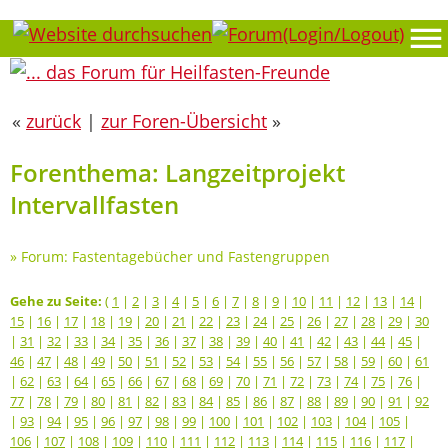
«
zurück
|
zur Foren-Übersicht
»
Forenthema: Langzeitprojekt
Intervallfasten
»
Forum: Fastentagebücher und Fastengruppen
Gehe zu Seite:
(
1
|
2
|
3
|
4
|
5
|
6
|
7
|
8
|
9
|
10
|
11
|
12
|
13
|
14
|
15
|
16
|
17
|
18
|
19
|
20
|
21
|
22
|
23
|
24
|
25
|
26
|
27
|
28
|
29
|
30
|
31
|
32
|
33
|
34
|
35
|
36
|
37
|
38
|
39
|
40
|
41
|
42
|
43
|
44
|
45
|
46
|
47
|
48
|
49
|
50
|
51
|
52
|
53
|
54
|
55
|
56
|
57
|
58
|
59
|
60
|
61
|
62
|
63
|
64
|
65
|
66
|
67
|
68
|
69
|
70
|
71
|
72
|
73
|
74
|
75
|
76
|
77
|
78
|
79
|
80
|
81
|
82
|
83
|
84
|
85
|
86
|
87
|
88
|
89
|
90
|
91
|
92
|
93
|
94
|
95
|
96
|
97
|
98
|
99
|
100
|
101
|
102
|
103
|
104
|
105
|
106
|
107
|
108
|
109
|
110
|
111
|
112
|
113
|
114
|
115
|
116
|
117
|