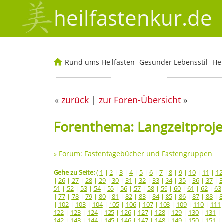
heilfastenkur.de
Rund ums Heilfasten
Gesunder Lebensstil
He
«
zurück
|
zur Foren-Übersicht
»
Forenthema: Langzeitprojek
»
Forum: Fastentagebücher und Fastengruppen
Gehe zu Seite:
(
1
|
2
|
3
|
4
|
5
|
6
|
7
|
8
|
9
|
10
|
11
|
1
|
26
|
27
|
28
|
29
|
30
|
31
|
32
|
33
|
34
|
35
|
36
|
37
|
51
|
52
|
53
|
54
|
55
|
56
|
57
|
58
|
59
|
60
|
61
|
62
|
63
|
77
|
78
|
79
|
80
|
81
|
82
|
83
|
84
|
85
|
86
|
87
|
88
|
|
102
|
103
|
104
|
105
|
106
|
107
|
108
|
109
|
110
|
111
122
|
123
|
124
|
125
|
126
|
127
|
128
|
129
|
130
|
131
|
142
|
143
|
144
|
145
|
146
|
147
|
148
|
149
|
150
|
151
|