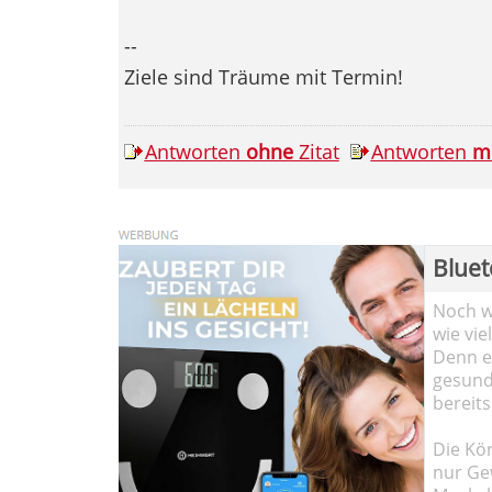
--
Ziele sind Träume mit Termin!
Antworten
ohne
Zitat
Antworten
m
Bluet
Noch wi
wie vie
Denn ei
gesund
bereits
Die Kö
nur Ge