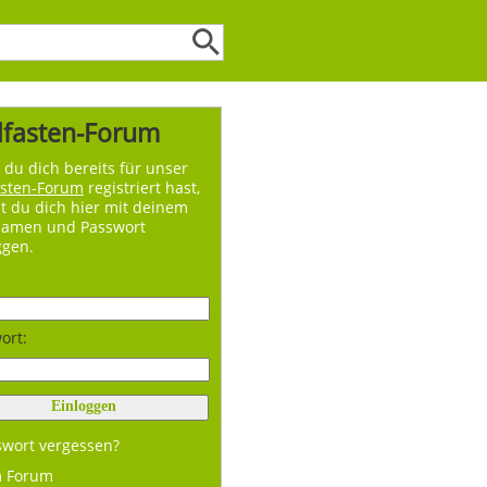
lfasten-Forum
du dich bereits für unser
asten-Forum
registriert hast,
t du dich hier mit deinem
namen und Passwort
ggen.
ort:
swort vergessen?
m Forum