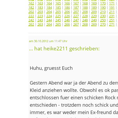
162
|
163
|
164
|
165
|
166
|
167
|
168
|
169
|
170
|
171
|
182
|
183
|
184
|
185
|
186
|
187
|
188
|
189
|
190
|
191
|
202
|
203
|
204
|
205
|
206
|
207
|
208
|
209
|
210
|
211
|
222
|
223
|
224
|
225
|
226
|
227
|
228
|
229
|
230
|
231
|
242
|
243
|
244
|
245
|
246
|
247
|
248
|
249
|
250
|
251
|
262
|
263
|
264
|
265
|
266
|
267
|
268
|
269
|
270
|
271
|
am 30.10.2012 um 11:47 Uhr
... hat heike2211 geschrieben:
Huhu, gruesst Euch
Gestern Abend war ja der Abend zu dem 
Kleid anziehen wollte. Obwohl es ok pas
entschlossen fuer einen schicken Rock m
entschieden - trotzdem noch schick und
immer, es war weder mein Ex-freund da 