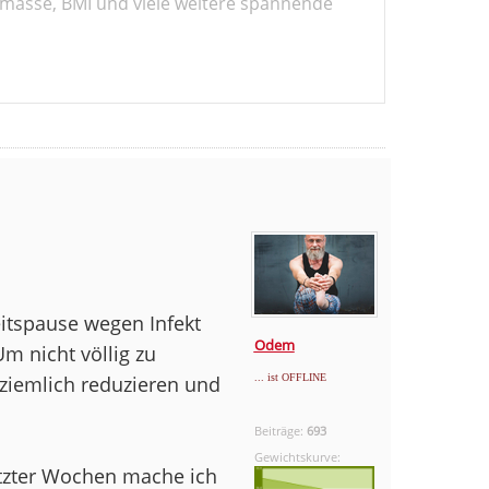
masse, BMI und viele weitere spannende
eitspause wegen Infekt
Odem
m nicht völlig zu
t ziemlich reduzieren und
... ist OFFLINE
Beiträge:
693
Gewichtskurve:
letzter Wochen mache ich