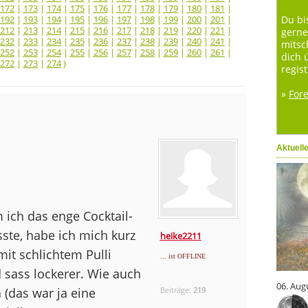
172
|
173
|
174
|
175
|
176
|
177
|
178
|
179
|
180
|
181
|
192
|
193
|
194
|
195
|
196
|
197
|
198
|
199
|
200
|
201
|
Du bi
212
|
213
|
214
|
215
|
216
|
217
|
218
|
219
|
220
|
221
|
gerne
232
|
233
|
234
|
235
|
236
|
237
|
238
|
239
|
240
|
241
|
mitsc
252
|
253
|
254
|
255
|
256
|
257
|
258
|
259
|
260
|
261
|
dich 
272
|
273
|
274
)
regist
»
For
Aktuell
ich das enge Cocktail-
ste, habe ich mich kurz
heike2211
it schlichtem Pulli
... ist OFFLINE
 sass lockerer. Wie auch
06. Aug
(das war ja eine
Beiträge:
219