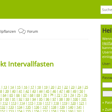
Hei
ilpflanzen
Forum
Wenn 
Heilf
kanns
User
einlo
t Intervallfasten
User:
Passw
2
|
13
|
14
|
15
|
16
|
17
|
18
|
19
|
20
|
21
|
22
|
23
|
24
|
25
38
|
39
|
40
|
41
|
42
|
43
|
44
|
45
|
46
|
47
|
48
|
49
|
50
|
|
64
|
65
|
66
|
67
|
68
|
69
|
70
|
71
|
72
|
73
|
74
|
75
|
76
89
|
90
|
91
|
92
|
93
|
94
|
95
|
96
|
97
|
98
|
99
|
100
|
101
» Pas
|
112
|
113
|
114
|
115
|
116
|
117
|
118
|
119
|
120
|
121
|
132
|
133
|
134
|
135
|
136
|
137
|
138
|
139
|
140
|
141
|
» Zu
152
|
153
|
154
|
155
|
156
|
157
|
158
|
159
|
160
|
161
|