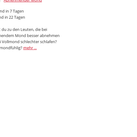
Abnehmender Mond
d in 7 Tagen
d in 22 Tagen
 du zu den Leuten, die bei
endem Mond besser abnehmen
i Vollmond schlechter schlafen?
 mondfühlig?
mehr ...