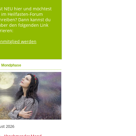
st NEU hier und möchtest
 im Heilfasten-Forum
hreiben? Dann kannst du
über den folgenden Link
rieren:
enmitglied werden
e Mondphase
ust 2026