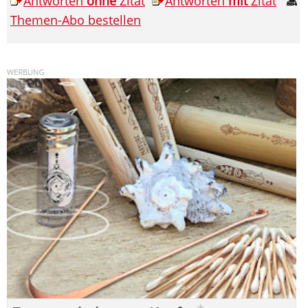
Antworten
ohne
Zitat
Antworten
mit
Zitat
Themen-Abo bestellen