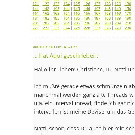
121
|
122
|
123
|
124
|
125
|
126
|
127
|
128
|
129
|
130
|
141
|
142
|
143
|
144
|
145
|
146
|
147
|
148
|
149
|
150
|
161
|
162
|
163
|
164
|
165
|
166
|
167
|
168
|
169
|
170
|
181
|
182
|
183
|
184
|
185
|
186
|
187
|
188
|
189
|
190
|
201
|
202
|
203
|
204
|
205
|
206
|
207
|
208
|
209
|
210
|
221
|
222
|
223
|
224
|
225
|
226
|
227
|
228
|
229
|
230
|
am 09.03.2021 um 14:04 Uhr
... hat Aqui geschrieben:
Hallo ihr Lieben! Christiane, Lu, Natti u
Ich mußte gerade etwas schmunzeln abe
manchmal werden ganz alte Threads wi
u.a. ein Intervallthread, finde ich gar ni
intervallen ist meine Devise, um das Ge
Natti, schön, dass Du auch hier rein sc