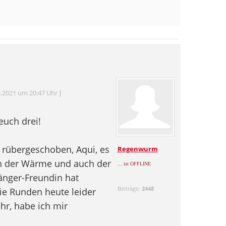
.2021 um 20:47 Uhr ]
uch drei!
s rübergeschoben, Aqui, es
Regenwurm
on der Wärme und auch der
... ist OFFLINE
änger-Freundin hat
Beiträge:
2448
e Runden heute leider
hr, habe ich mir