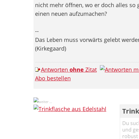
nicht mehr öffnen, wo er doch alles so gu
einen neuen aufzumachen?
--
Das Leben muss vorwärts gelebt werden,
(Kirkegaard)
Antworten
ohne
Zitat
Abo bestellen
Trink
Du such
und ge
robust 