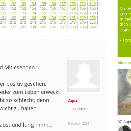
131
|
132
|
133
|
134
|
135
|
136
|
137
|
138
|
139
|
140
|
151
|
152
|
153
|
154
|
155
|
156
|
157
|
158
|
159
|
160
|
Du bi
171
|
172
|
173
|
174
|
175
|
176
|
177
|
178
|
179
|
180
|
gerne
191
|
192
|
193
|
194
|
195
|
196
|
197
|
198
|
199
|
200
|
mitsc
211
|
212
|
213
|
214
|
215
|
216
|
217
|
218
|
219
|
220
|
dich 
231
|
232
|
233
|
234
|
235
|
236
|
237
|
238
|
239
|
240
)
regist
»
For
Aktuell
nd Mitlesenden....
r positiv gesehen,
eder zum Leben erweckt
cht so schlecht, denn
Aqui
wicht zu halten.
... ist OFFLINE
07. Aug
haust und lurig hmm...
Beiträge:
2236