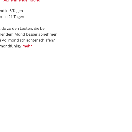
Abnehmender Mond
d in 6 Tagen
d in 21 Tagen
 du zu den Leuten, die bei
endem Mond besser abnehmen
i Vollmond schlechter schlafen?
 mondfühlig?
mehr ...