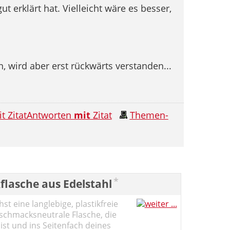
t erklärt hat. Vielleicht wäre es besser,
 wird aber erst rückwärts verstanden...
Antworten
mit
Zitat
Themen-
*
flasche aus Edelstahl
st eine langlebige, plastikfreie
schmacksneutrale Flasche, die
ist und ins Seitenfach deines