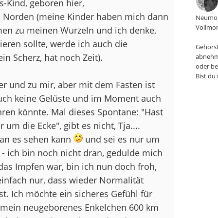
s-Kind, geboren hier,
en Norden (meine Kinder haben mich dann
Neumon
Vollmon
men zu meinen Wurzeln und ich denke,
eren sollte, werde ich auch die
Gehörst
n Scherz, hat noch Zeit).
abnehm
oder be
Bist du
 und zu mir, aber mit dem Fasten ist
b auch keine Gelüste und im Moment auch
ren könnte. Mal dieses Spontane: "Hast
um die Ecke", gibt es nicht, Tja....
man es sehen kann
und sei es nur um
 - ich bin noch nicht dran, gedulde mich
das Impfen war, bin ich nun doch froh,
einfach nur, dass wieder Normalität
st. Ich möchte ein sicheres Gefühl für
 mein neugeborenes Enkelchen 600 km