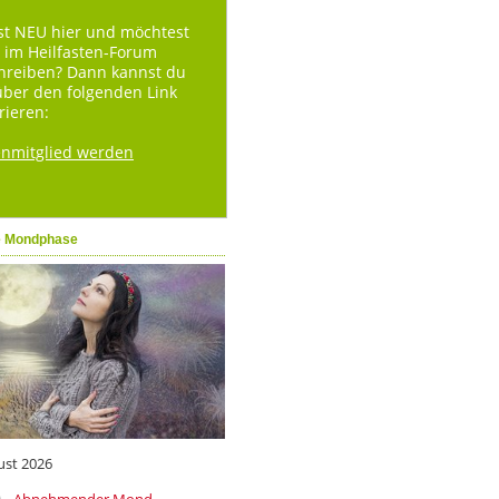
st NEU hier und möchtest
 im Heilfasten-Forum
hreiben? Dann kannst du
über den folgenden Link
rieren:
enmitglied werden
e Mondphase
ust 2026