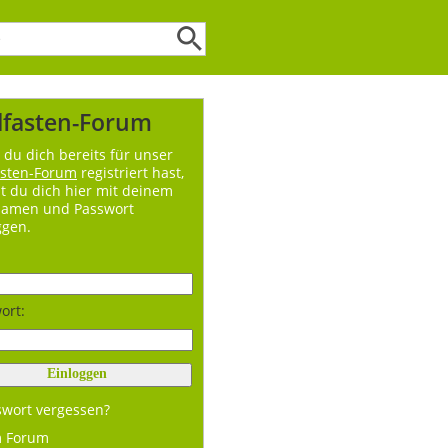
lfasten-Forum
du dich bereits für unser
asten-Forum
registriert hast,
t du dich hier mit deinem
namen und Passwort
ggen.
ort:
swort vergessen?
m Forum