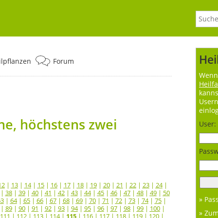
Hei
ilpflanzen
Forum
Wenn 
Heilf
kanns
User
einlo
e, höchstens zwei
User:
Passw
12
|
13
|
14
|
15
|
16
|
17
|
18
|
19
|
20
|
21
|
22
|
23
|
24
|
|
38
|
39
|
40
|
41
|
42
|
43
|
44
|
45
|
46
|
47
|
48
|
49
|
50
» Pas
63
|
64
|
65
|
66
|
67
|
68
|
69
|
70
|
71
|
72
|
73
|
74
|
75
|
|
89
|
90
|
91
|
92
|
93
|
94
|
95
|
96
|
97
|
98
|
99
|
100
|
» Zu
111
|
112
|
113
|
114
|
115
|
116
|
117
|
118
|
119
|
120
|