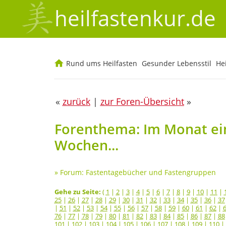
heilfastenkur.de
Rund ums Heilfasten
Gesunder Lebensstil
He
«
zurück
|
zur Foren-Übersicht
»
Forenthema: Im Monat ein
Wochen...
»
Forum: Fastentagebücher und Fastengruppen
Gehe zu Seite:
(
1
|
2
|
3
|
4
|
5
|
6
|
7
|
8
|
9
|
10
|
11
|
25
|
26
|
27
|
28
|
29
|
30
|
31
|
32
|
33
|
34
|
35
|
36
|
37
|
51
|
52
|
53
|
54
|
55
|
56
|
57
|
58
|
59
|
60
|
61
|
62
|
76
|
77
|
78
|
79
|
80
|
81
|
82
|
83
|
84
|
85
|
86
|
87
|
88
101
|
102
|
103
|
104
|
105
|
106
|
107
|
108
|
109
|
110
|