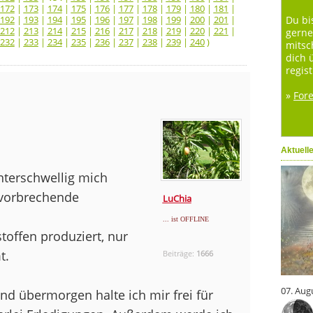
172
|
173
|
174
|
175
|
176
|
177
|
178
|
179
|
180
|
181
|
192
|
193
|
194
|
195
|
196
|
197
|
198
|
199
|
200
|
201
|
Du bi
212
|
213
|
214
|
215
|
216
|
217
|
218
|
219
|
220
|
221
|
gerne
232
|
233
|
234
|
235
|
236
|
237
|
238
|
239
|
240
)
mitsc
dich 
regist
»
For
Aktuell
unterschwellig mich
rvorbrechende
LuChia
... ist OFFLINE
offen produziert, nur
t.
Beiträge:
1666
07. Aug
nd übermorgen halte ich mir frei für