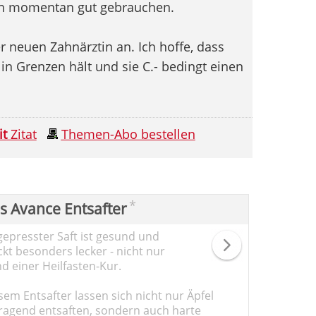
ch momentan gut gebrauchen.
r neuen Zahnärztin an. Ich hoffe, dass
in Grenzen hält und sie C.- bedingt einen
it
Zitat
Themen-Abo bestellen
*
ps Avance Entsafter
gepresster Saft ist gesund und
kt besonders lecker - nicht nur
d einer Heilfasten-Kur.
sem Entsafter lassen sich nicht nur Äpfel
ragend entsaften, sondern auch harte