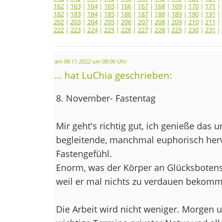
162
|
163
|
164
|
165
|
166
|
167
|
168
|
169
|
170
|
171
|
182
|
183
|
184
|
185
|
186
|
187
|
188
|
189
|
190
|
191
|
202
|
203
|
204
|
205
|
206
|
207
|
208
|
209
|
210
|
211
|
222
|
223
|
224
|
225
|
226
|
227
|
228
|
229
|
230
|
231
|
am 08.11.2022 um 08:06 Uhr
... hat LuChia geschrieben:
8. November- Fastentag
Mir geht's richtig gut, ich genieße das 
begleitende, manchmal euphorisch he
Fastengefühl.
Enorm, was der Körper an Glücksbotenst
weil er mal nichts zu verdauen bekomm
Die Arbeit wird nicht weniger. Morgen u