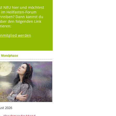
st NEU hier und möchtest
 im Heilfasten-Forum
hreiben? Dann kannst du
über den folgenden Link
rieren:
enmitglied werden
e Mondphase
ust 2026