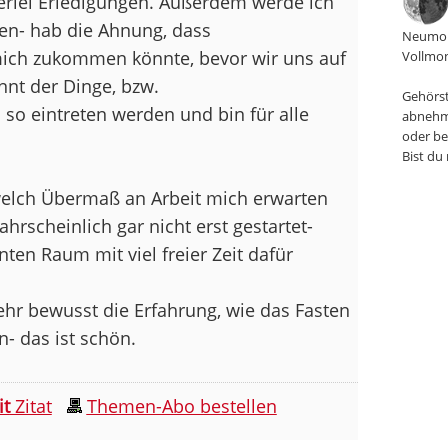
lerlei Erledigungen. Außerdem werde ich
en- hab die Ahnung, dass
Neumon
mich zukommen könnte, bevor wir uns auf
Vollmon
nt der Dinge, bzw.
Gehörst
 so eintreten werden und bin für alle
abnehm
oder be
Bist du
 welch Übermaß an Arbeit mich erwarten
hrscheinlich gar nicht erst gestartet-
ten Raum mit viel freier Zeit dafür
ehr bewusst die Erfahrung, wie das Fasten
- das ist schön.
it
Zitat
Themen-Abo bestellen