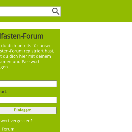
lfasten-Forum
du dich bereits für unser
asten-Forum
registriert hast,
t du dich hier mit deinem
namen und Passwort
ggen.
ort:
swort vergessen?
m Forum