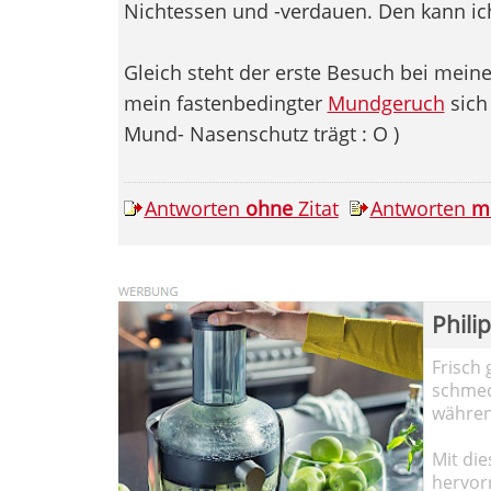
Nichtessen und -verdauen. Den kann i
Gleich steht der erste Besuch bei meine
mein fastenbedingter
Mundgeruch
sich 
Mund- Nasenschutz trägt : O )
Antworten
ohne
Zitat
Antworten
m
Phili
Frisch 
schmec
währen
Mit die
hervor