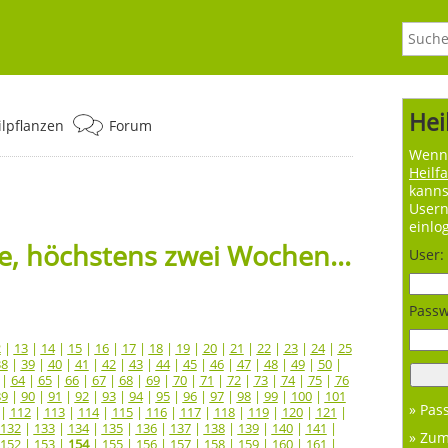
Hei
ilpflanzen
Forum
Wenn 
Heilf
kanns
User
einlo
, höchstens zwei Wochen...
User:
Passw
2
|
13
|
14
|
15
|
16
|
17
|
18
|
19
|
20
|
21
|
22
|
23
|
24
|
25
38
|
39
|
40
|
41
|
42
|
43
|
44
|
45
|
46
|
47
|
48
|
49
|
50
|
|
64
|
65
|
66
|
67
|
68
|
69
|
70
|
71
|
72
|
73
|
74
|
75
|
76
89
|
90
|
91
|
92
|
93
|
94
|
95
|
96
|
97
|
98
|
99
|
100
|
101
» Pas
|
112
|
113
|
114
|
115
|
116
|
117
|
118
|
119
|
120
|
121
|
132
|
133
|
134
|
135
|
136
|
137
|
138
|
139
|
140
|
141
|
» Zu
152
|
153
|
154
|
155
|
156
|
157
|
158
|
159
|
160
|
161
|