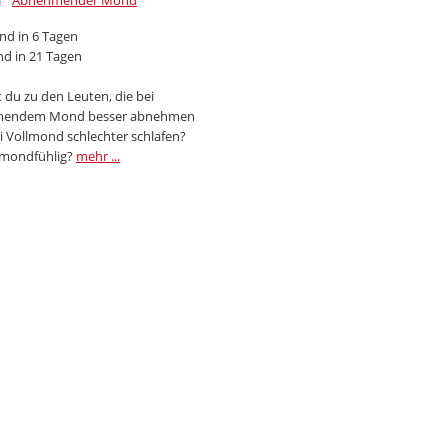
Abnehmender Mond
d in 6 Tagen
d in 21 Tagen
 du zu den Leuten, die bei
endem Mond besser abnehmen
i Vollmond schlechter schlafen?
 mondfühlig?
mehr ...