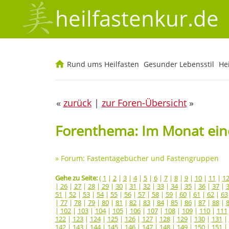
heilfastenkur.de
Rund ums Heilfasten
Gesunder Lebensstil
He
«
zurück
|
zur Foren-Übersicht
»
Forenthema: Im Monat eine
»
Forum: Fastentagebücher und Fastengruppen
Gehe zu Seite:
(
1
|
2
|
3
|
4
|
5
|
6
|
7
|
8
|
9
|
10
|
11
|
1
|
26
|
27
|
28
|
29
|
30
|
31
|
32
|
33
|
34
|
35
|
36
|
37
|
51
|
52
|
53
|
54
|
55
|
56
|
57
|
58
|
59
|
60
|
61
|
62
|
63
|
77
|
78
|
79
|
80
|
81
|
82
|
83
|
84
|
85
|
86
|
87
|
88
|
|
102
|
103
|
104
|
105
|
106
|
107
|
108
|
109
|
110
|
111
122
|
123
|
124
|
125
|
126
|
127
|
128
|
129
|
130
|
131
|
142
|
143
|
144
|
145
|
146
|
147
|
148
|
149
|
150
|
151
|