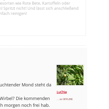
sorten wie Rote Bete, Kartoffeln oder
 Spritzt nicht! Und lässt sich anschließend
nfach reinigen!
leuchtender Mond steht da
LuChia
en Wirbel? Die kommenden
... ist OFFLINE
ch morgen noch frei hab.