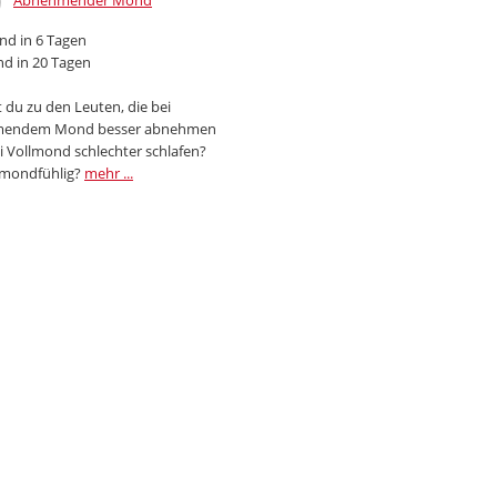
Abnehmender Mond
d in 6 Tagen
d in 20 Tagen
 du zu den Leuten, die bei
endem Mond besser abnehmen
i Vollmond schlechter schlafen?
 mondfühlig?
mehr ...