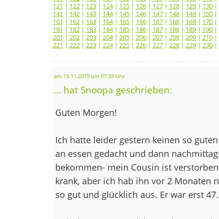
121
|
122
|
123
|
124
|
125
|
126
|
127
|
128
|
129
|
130
|
141
|
142
|
143
|
144
|
145
|
146
|
147
|
148
|
149
|
150
|
161
|
162
|
163
|
164
|
165
|
166
|
167
|
168
|
169
|
170
|
181
|
182
|
183
|
184
|
185
|
186
|
187
|
188
|
189
|
190
|
201
|
202
|
203
|
204
|
205
|
206
|
207
|
208
|
209
|
210
|
221
|
222
|
223
|
224
|
225
|
226
|
227
|
228
|
229
|
230
|
am 19.11.2015 um 07:33 Uhr
... hat Snoopa geschrieben:
Guten Morgen!
Ich hatte leider gestern keinen so gute
an essen gedacht und dann nachmittags
bekommen- mein Cousin ist verstorben.
krank, aber ich hab ihn vor 2 Monaten 
so gut und glücklich aus. Er war erst 47.