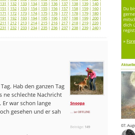
131
|
132
|
133
|
134
|
135
|
136
|
137
|
138
|
139
|
140
|
151
|
152
|
153
|
154
|
155
|
156
|
157
|
158
|
159
|
160
|
Du bi
171
|
172
|
173
|
174
|
175
|
176
|
177
|
178
|
179
|
180
|
gerne
191
|
192
|
193
|
194
|
195
|
196
|
197
|
198
|
199
|
200
|
mitsc
211
|
212
|
213
|
214
|
215
|
216
|
217
|
218
|
219
|
220
|
dich 
231
|
232
|
233
|
234
|
235
|
236
|
237
|
238
|
239
|
240
)
regist
»
For
Aktuell
n Tag. Hab den ganzen Tag
 ne schlechte Nachricht
 Er war schon lange
Snoopa
noch gesehen und er sah
... ist OFFLINE
07. Aug
Beiträge:
149