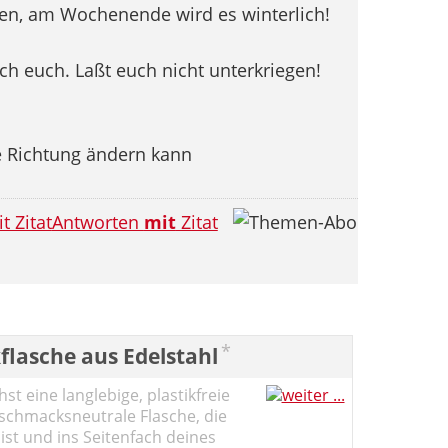
men, am Wochenende wird es winterlich!
h euch. Laßt euch nicht unterkriegen!
e Richtung ändern kann
Antworten
mit
Zitat
*
flasche aus Edelstahl
st eine langlebige, plastikfreie
schmacksneutrale Flasche, die
ist und ins Seitenfach deines