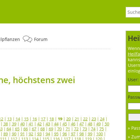
Hei
ilpflanzen
Forum
Wenn 
Heilf
kanns
User
einlo
e, höchstens zwei
User:
Passw
12
|
13
|
14
|
15
|
16
|
17
|
18
|
19
|
20
|
21
|
22
|
23
|
24
|
|
38
|
39
|
40
|
41
|
42
|
43
|
44
|
45
|
46
|
47
|
48
|
49
|
50
» Pas
63
|
64
|
65
|
66
|
67
|
68
|
69
|
70
|
71
|
72
|
73
|
74
|
75
|
|
89
|
90
|
91
|
92
|
93
|
94
|
95
|
96
|
97
|
98
|
99
|
100
|
» Zu
111
|
112
|
113
|
114
|
115
|
116
|
117
|
118
|
119
|
120
|