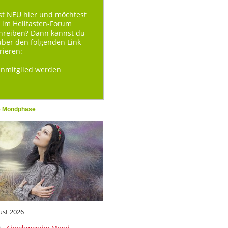
st NEU hier und möchtest
 im Heilfasten-Forum
hreiben? Dann kannst du
über den folgenden Link
rieren:
enmitglied werden
e Mondphase
ust 2026