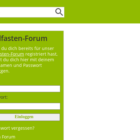
lfasten-Forum
du dich bereits für unser
asten-Forum
registriert hast,
t du dich hier mit deinem
namen und Passwort
ggen.
ort:
swort vergessen?
m Forum