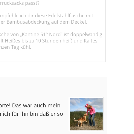
rucksacks passt?
pfehle ich dir diese Edelstahlflasche mit
er Bambusabdeckung auf dem Deckel.
sche von „Kantine 51° Nord“ ist doppelwandig
ält Heißes bis zu 10 Stunden heiß und Kaltes
nzen Tag kühl.
orte! Das war auch mein
 ich für ihn bin daß er so