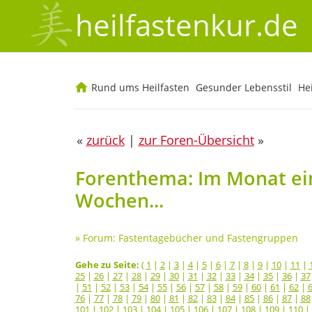
heilfastenkur.de
Rund ums Heilfasten
Gesunder Lebensstil
He
«
zurück
|
zur Foren-Übersicht
»
Forenthema: Im Monat ein
Wochen...
»
Forum: Fastentagebücher und Fastengruppen
Gehe zu Seite:
(
1
|
2
|
3
|
4
|
5
|
6
|
7
|
8
|
9
|
10
|
11
|
25
|
26
|
27
|
28
|
29
|
30
|
31
|
32
|
33
|
34
|
35
|
36
|
37
|
51
|
52
|
53
|
54
|
55
|
56
|
57
|
58
|
59
|
60
|
61
|
62
|
76
|
77
|
78
|
79
|
80
|
81
|
82
|
83
|
84
|
85
|
86
|
87
|
88
101
|
102
|
103
|
104
|
105
|
106
|
107
|
108
|
109
|
110
|