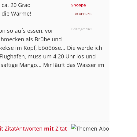
d ca. 20 Grad
Snoopa
f die Wärme!
... ist OFFLINE
Beiträge:
149
hon so aufs essen, vor
chmecken als Brühe und
lkekse im Kopf, bööööse... Die werde ich
 Flughafen, muss um 4.20 Uhr los und
saftige Mango... Mir läuft das Wasser im
Antworten
mit
Zitat