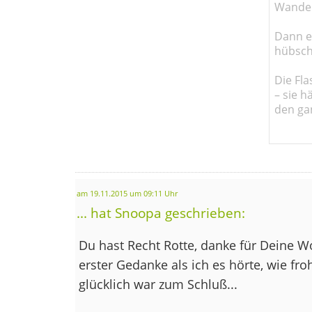
Wander
Dann em
hübsch
Die Fla
– sie h
den ga
am 19.11.2015 um 09:11 Uhr
... hat Snoopa geschrieben:
Du hast Recht Rotte, danke für Deine W
erster Gedanke als ich es hörte, wie froh
glücklich war zum Schluß...