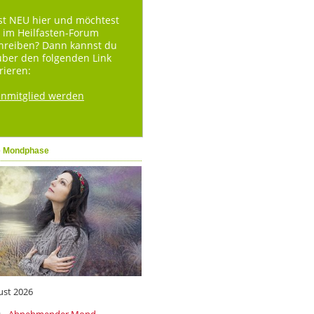
st NEU hier und möchtest
 im Heilfasten-Forum
hreiben? Dann kannst du
über den folgenden Link
rieren:
enmitglied werden
e Mondphase
ust 2026