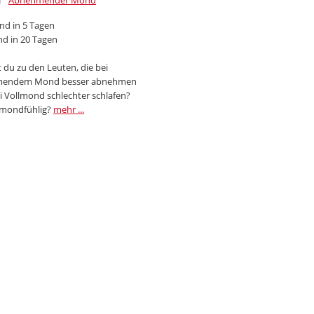
Abnehmender Mond
d in 5 Tagen
d in 20 Tagen
 du zu den Leuten, die bei
endem Mond besser abnehmen
i Vollmond schlechter schlafen?
 mondfühlig?
mehr ...