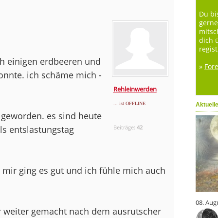
Du bi
gerne
mitsc
dich 
regist
ich einigen erdbeeren und
»
For
konnte. ich schäme mich -
Rehleinwerden
... ist OFFLINE
Aktuell
g geworden. es sind heute
ls entslastungstag
Beiträge:
42
 mir ging es gut und ich fühle mich auch
08. Aug
hr weiter gemacht nach dem ausrutscher