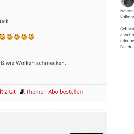
Neumon
Vollmon
rück
Gehörst
abnehm
oder be
Bist du
eiß wie Wolken schmecken.
it
Zitat
Themen-Abo bestellen