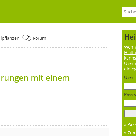
Hei
ilpflanzen
Forum
Wenn 
Heilf
kanns
User
einlo
hrungen mit einem
User:
Passw
» Pas
» Zu