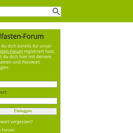
lfasten-Forum
du dich bereits für unser
asten-Forum
registriert hast,
t du dich hier mit deinem
namen und Passwort
ggen.
ort:
swort vergessen?
m Forum