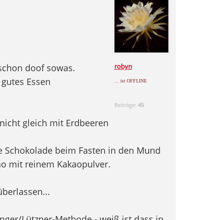
t schon doof sowas.
robyn
 gutes Essen
... ist OFFLINE
Beiträge:
45
nicht gleich mit Erdbeeren
le Schokolade beim Fasten in den Mund
ao mit reinem Kakaopulver.
überlassen...
inger/Lützner-Methode - weiß ist dass in