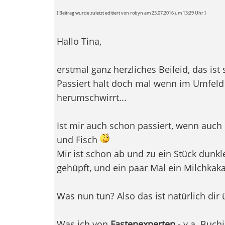
[ Beitrag wurde zuletzt editiert von robyn am 23.07.2016 um 13:29 Uhr ]
Hallo Tina,
erstmal ganz herzliches Beileid, das is
Passiert halt doch mal wenn im Umfeld
herumschwirrt...
Ist mir auch schon passiert, wenn auch 
und Fisch
Mir ist schon ab und zu ein Stück dunk
gehüpft, und ein paar Mal ein Milchkak
Was nun tun? Also das ist natürlich dir 
Was ich von
Fastenexperten
- v.a. Buch