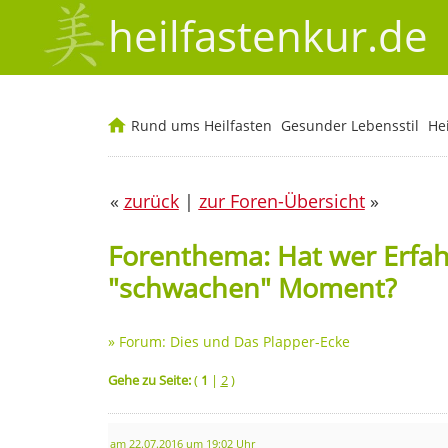
heilfastenkur.de
Rund ums Heilfasten
Gesunder Lebensstil
He
«
zurück
|
zur Foren-Übersicht
»
Forenthema: Hat wer Erfa
"schwachen" Moment?
»
Forum: Dies und Das Plapper-Ecke
Gehe zu Seite:
(
1
|
2
)
am 22.07.2016 um 19:02 Uhr