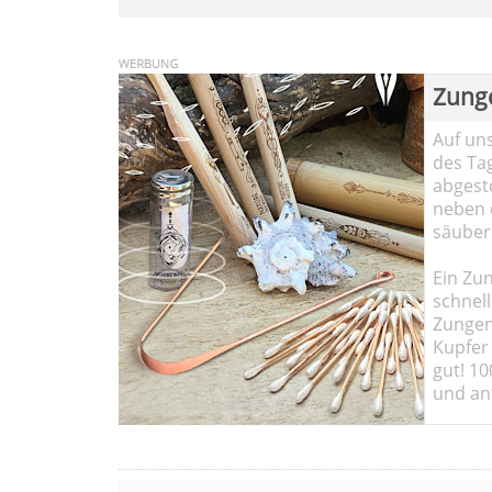
Zung
Auf un
des Ta
abgesto
neben 
säuber
Ein Zun
schnell
Zungen
Kupfer 
gut! 10
und ant