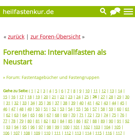
«
zurück
|
zur Foren-Übersicht
»
Forenthema: Intervallfasten als
Neustart
»
Forum: Fastentagebücher und Fastengruppen
Gehe zu Seite:
(
1
|
2
|
3
|
4
|
5
|
6
|
7
|
8
|
9
|
10
|
11
|
12
|
13
|
14
|
15
|
16
|
17
|
18
|
19
|
20
|
21
|
22
|
23
|
24
|
25
|
26
|
27
|
28
|
29
|
30
|
31
|
32
|
33
|
34
|
35
|
36
|
37
|
38
|
39
|
40
|
41
|
42
|
43
|
44
|
45
|
46
|
47
|
48
|
49
|
50
|
51
|
52
|
53
|
54
|
55
|
56
|
57
|
58
|
59
|
60
|
61
|
62
|
63
|
64
|
65
|
66
|
67
|
68
|
69
|
70
|
71
|
72
|
73
|
74
|
75
|
76
|
77
|
78
|
79
|
80
|
81
|
82
|
83
|
84
|
85
|
86
|
87
|
88
|
89
|
90
|
91
|
92
|
93
|
94
|
95
|
96
|
97
|
98
|
99
|
100
|
101
|
102
|
103
|
104
|
105
|
106
|
107
|
108
|
109
|
110
|
111
|
112
|
113
|
114
|
115
|
116
|
117
|