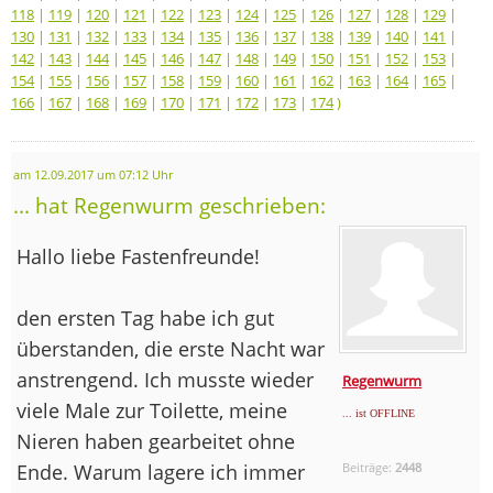
118
|
119
|
120
|
121
|
122
|
123
|
124
|
125
|
126
|
127
|
128
|
129
|
130
|
131
|
132
|
133
|
134
|
135
|
136
|
137
|
138
|
139
|
140
|
141
|
142
|
143
|
144
|
145
|
146
|
147
|
148
|
149
|
150
|
151
|
152
|
153
|
154
|
155
|
156
|
157
|
158
|
159
|
160
|
161
|
162
|
163
|
164
|
165
|
166
|
167
|
168
|
169
|
170
|
171
|
172
|
173
|
174
)
am 12.09.2017 um 07:12 Uhr
... hat Regenwurm geschrieben:
Hallo liebe Fastenfreunde!
den ersten Tag habe ich gut
überstanden, die erste Nacht war
anstrengend. Ich musste wieder
Regenwurm
viele Male zur Toilette, meine
... ist OFFLINE
Nieren haben gearbeitet ohne
Ende. Warum lagere ich immer
Beiträge:
2448