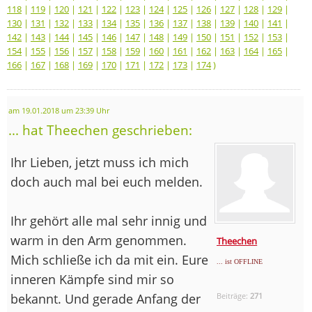
118
|
119
|
120
|
121
|
122
|
123
|
124
|
125
|
126
|
127
|
128
|
129
|
130
|
131
|
132
|
133
|
134
|
135
|
136
|
137
|
138
|
139
|
140
|
141
|
142
|
143
|
144
|
145
|
146
|
147
|
148
|
149
|
150
|
151
|
152
|
153
|
154
|
155
|
156
|
157
|
158
|
159
|
160
|
161
|
162
|
163
|
164
|
165
|
166
|
167
|
168
|
169
|
170
|
171
|
172
|
173
|
174
)
am 19.01.2018 um 23:39 Uhr
... hat Theechen geschrieben:
Ihr Lieben, jetzt muss ich mich
doch auch mal bei euch melden.
Ihr gehört alle mal sehr innig und
warm in den Arm genommen.
Theechen
Mich schließe ich da mit ein. Eure
... ist OFFLINE
inneren Kämpfe sind mir so
bekannt. Und gerade Anfang der
Beiträge:
271