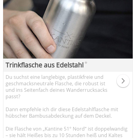
*
Trinkflasche aus Edelstahl
Du suchst eine langlebige, plastikfreie und
geschmacksneutrale Flasche, die robust ist
und ins Seitenfach deines Wanderrucksacks
passt?
Dann empfehle ich dir diese Edelstahlflasche mit
hübscher Bambusabdeckung auf dem Deckel.
Die Flasche von „Kantine 51° Nord“ ist doppelwandig
– sie hält Heißes bis zu 10 Stunden heiß und Kaltes