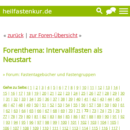
«
zurück
|
zur Foren-Übersicht
»
Forenthema: Intervallfasten als
Neustart
»
Forum: Fastentagebücher und Fastengruppen
Gehe zu Seite:
(
1
|
2
|
3
|
4
|
5
|
6
|
7
|
8
|
9
|
10
|
11
|
12
|
13
|
14
|
15
|
16
|
17
|
18
|
19
|
20
|
21
|
22
|
23
|
24
|
25
|
26
|
27
|
28
|
29
|
30
|
31
|
32
|
33
|
34
|
35
|
36
|
37
|
38
|
39
|
40
|
41
|
42
|
43
|
44
|
45
|
46
|
47
|
48
|
49
|
50
|
51
|
52
|
53
|
54
|
55
|
56
|
57
|
58
|
59
|
60
|
61
|
62
|
63
|
64
|
65
|
66
|
67
|
68
|
69
|
70
|
71
|
72
|
73
|
74
|
75
|
76
|
77
|
78
|
79
|
80
|
81
|
82
|
83
|
84
|
85
|
86
|
87
|
88
|
89
|
90
|
91
|
92
|
93
|
94
|
95
|
96
|
97
|
98
|
99
|
100
|
101
|
102
|
103
|
104
|
105
|
106
|
107
|
108
|
109
|
110
|
111
|
112
|
113
|
114
|
115
|
116
|
117
|