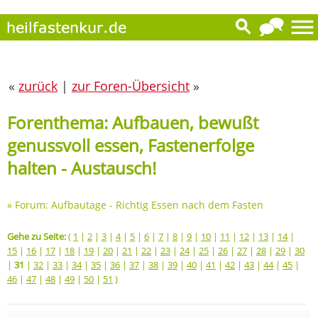
«
zurück
|
zur Foren-Übersicht
»
Forenthema: Aufbauen, bewußt
genussvoll essen, Fastenerfolge
halten - Austausch!
»
Forum: Aufbautage - Richtig Essen nach dem Fasten
Gehe zu Seite:
(
1
|
2
|
3
|
4
|
5
|
6
|
7
|
8
|
9
|
10
|
11
|
12
|
13
|
14
|
15
|
16
|
17
|
18
|
19
|
20
|
21
|
22
|
23
|
24
|
25
|
26
|
27
|
28
|
29
|
30
|
31
|
32
|
33
|
34
|
35
|
36
|
37
|
38
|
39
|
40
|
41
|
42
|
43
|
44
|
45
|
46
|
47
|
48
|
49
|
50
|
51
)