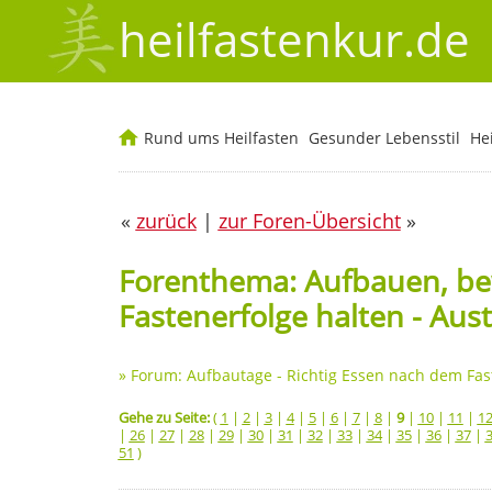
heilfastenkur.de
Rund ums Heilfasten
Gesunder Lebensstil
He
«
zurück
|
zur Foren-Übersicht
»
Forenthema: Aufbauen, be
Fastenerfolge halten - Aus
»
Forum: Aufbautage - Richtig Essen nach dem Fas
Gehe zu Seite:
(
1
|
2
|
3
|
4
|
5
|
6
|
7
|
8
|
9
|
10
|
11
|
1
|
26
|
27
|
28
|
29
|
30
|
31
|
32
|
33
|
34
|
35
|
36
|
37
|
51
)