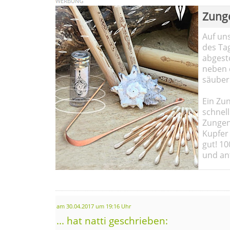
Zung
Auf un
des Ta
abgesto
neben 
säuber
Ein Zun
schnell
Zungen
Kupfer 
gut! 10
und ant
am 30.04.2017 um 19:16 Uhr
... hat natti geschrieben: