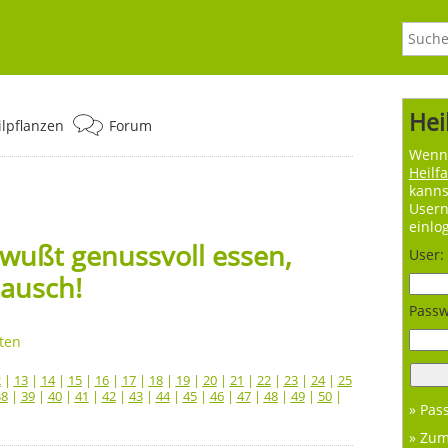
Hei
ilpflanzen
Forum
Wenn 
Heilf
kanns
User
einlo
wußt genussvoll essen,
User:
tausch!
Passw
ten
2
|
13
|
14
|
15
|
16
|
17
|
18
|
19
|
20
|
21
|
22
|
23
|
24
|
25
38
|
39
|
40
|
41
|
42
|
43
|
44
|
45
|
46
|
47
|
48
|
49
|
50
|
» Pas
» Zu