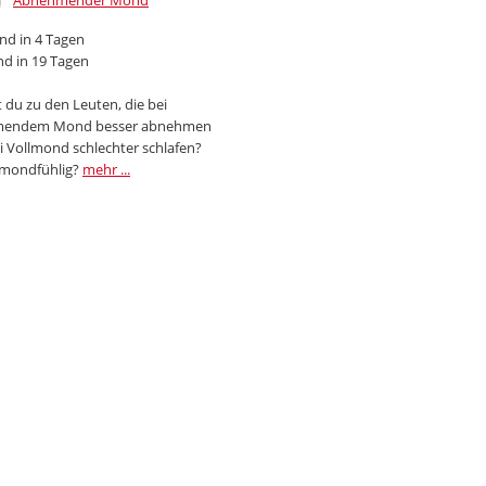
Abnehmender Mond
d in 4 Tagen
d in 19 Tagen
 du zu den Leuten, die bei
endem Mond besser abnehmen
i Vollmond schlechter schlafen?
 mondfühlig?
mehr ...