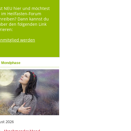
st NEU hier und möchtest
 im Heilfasten-Forum
hreiben? Dann kannst du
über den folgenden Link
rieren:
enmitglied werden
e Mondphase
ust 2026