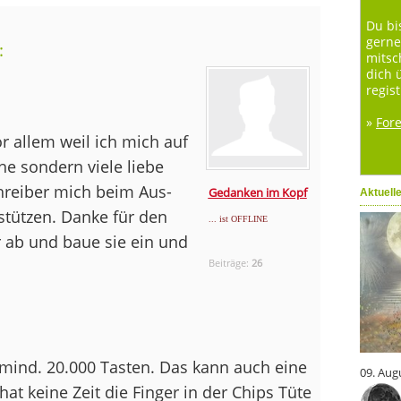
Du bi
gerne
:
mitsc
dich 
regist
»
For
or allem weil ich mich auf
ehe sondern viele liebe
hreiber mich beim Aus-
Gedanken im Kopf
Aktuell
tützen. Danke für den
... ist OFFLINE
r ab und baue sie ein und
Beiträge:
26
mind. 20.000 Tasten. Das kann auch eine
09. Aug
hat keine Zeit die Finger in der Chips Tüte