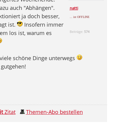
 dazu auch "Abhängen".
natti
tioniert ja doch besser,
... ist OFFLINE
gt ist.
Insofern immer
em los ist, warum es
Beiträge:
574
u viele schöne Dinge unterwegs
h gutgehen!
it
Zitat
Themen-Abo bestellen