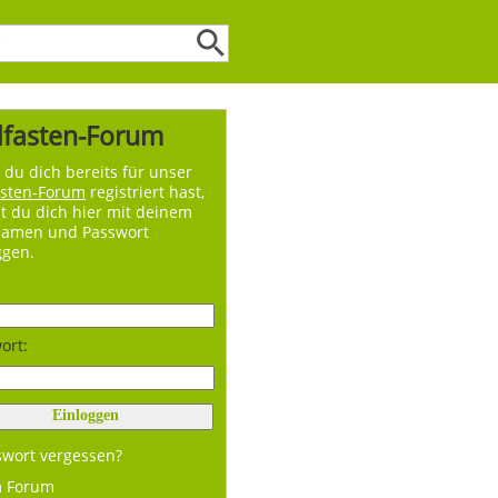
lfasten-Forum
du dich bereits für unser
asten-Forum
registriert hast,
t du dich hier mit deinem
namen und Passwort
ggen.
ort:
swort vergessen?
m Forum