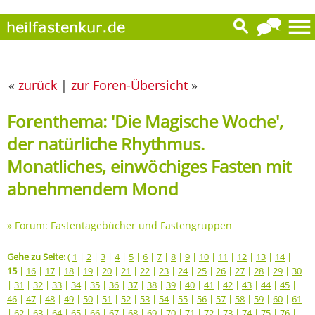
«
zurück
|
zur Foren-Übersicht
»
Forenthema: 'Die Magische Woche',
der natürliche Rhythmus.
Monatliches, einwöchiges Fasten mit
abnehmendem Mond
»
Forum: Fastentagebücher und Fastengruppen
Gehe zu Seite:
(
1
|
2
|
3
|
4
|
5
|
6
|
7
|
8
|
9
|
10
|
11
|
12
|
13
|
14
|
15
|
16
|
17
|
18
|
19
|
20
|
21
|
22
|
23
|
24
|
25
|
26
|
27
|
28
|
29
|
30
|
31
|
32
|
33
|
34
|
35
|
36
|
37
|
38
|
39
|
40
|
41
|
42
|
43
|
44
|
45
|
46
|
47
|
48
|
49
|
50
|
51
|
52
|
53
|
54
|
55
|
56
|
57
|
58
|
59
|
60
|
61
|
62
|
63
|
64
|
65
|
66
|
67
|
68
|
69
|
70
|
71
|
72
|
73
|
74
|
75
|
76
|