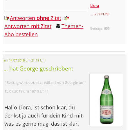
Liora
... ist OFFLINE
Antworten
ohne
Zitat
Antworten
mit
Zitat
Themen-
Beiträge:
958
Abo bestellen
am 14.07.2018 um 21:19 Uhr
... hat George geschrieben:
[ Beitrag wurde zuletzt editiert von Georgie am
15.07.2018 um 19:10 Uhr ]
Hallo Liora, ist schon klar, du
denkst ja auch für dein Kind mit,
was es gerne mag, das ist klar.