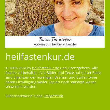
Tonia Tünnissen
Autorin von heilfastenkur.de
heilfastenkur.de
© 2001-2024 by
heilfastenkur.de
und Lizenzgebern. Alle
Rechte vorbehalten. Alle Bilder und Texte auf dieser Seite
sind Eigentum der jeweiligen Besitzer und dürfen ohne
deren Einwilligung weder kopiert noch sonstwie weiter
verwendet werden.
Bildernachweise siehe:
Impressum