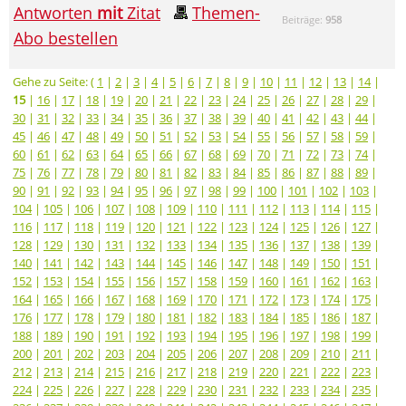
Antworten
mit
Zitat
Themen-
Beiträge:
958
Abo bestellen
Gehe zu Seite: (
1
|
2
|
3
|
4
|
5
|
6
|
7
|
8
|
9
|
10
|
11
|
12
|
13
|
14
|
15
|
16
|
17
|
18
|
19
|
20
|
21
|
22
|
23
|
24
|
25
|
26
|
27
|
28
|
29
|
30
|
31
|
32
|
33
|
34
|
35
|
36
|
37
|
38
|
39
|
40
|
41
|
42
|
43
|
44
|
45
|
46
|
47
|
48
|
49
|
50
|
51
|
52
|
53
|
54
|
55
|
56
|
57
|
58
|
59
|
60
|
61
|
62
|
63
|
64
|
65
|
66
|
67
|
68
|
69
|
70
|
71
|
72
|
73
|
74
|
75
|
76
|
77
|
78
|
79
|
80
|
81
|
82
|
83
|
84
|
85
|
86
|
87
|
88
|
89
|
90
|
91
|
92
|
93
|
94
|
95
|
96
|
97
|
98
|
99
|
100
|
101
|
102
|
103
|
104
|
105
|
106
|
107
|
108
|
109
|
110
|
111
|
112
|
113
|
114
|
115
|
116
|
117
|
118
|
119
|
120
|
121
|
122
|
123
|
124
|
125
|
126
|
127
|
128
|
129
|
130
|
131
|
132
|
133
|
134
|
135
|
136
|
137
|
138
|
139
|
140
|
141
|
142
|
143
|
144
|
145
|
146
|
147
|
148
|
149
|
150
|
151
|
152
|
153
|
154
|
155
|
156
|
157
|
158
|
159
|
160
|
161
|
162
|
163
|
164
|
165
|
166
|
167
|
168
|
169
|
170
|
171
|
172
|
173
|
174
|
175
|
176
|
177
|
178
|
179
|
180
|
181
|
182
|
183
|
184
|
185
|
186
|
187
|
188
|
189
|
190
|
191
|
192
|
193
|
194
|
195
|
196
|
197
|
198
|
199
|
200
|
201
|
202
|
203
|
204
|
205
|
206
|
207
|
208
|
209
|
210
|
211
|
212
|
213
|
214
|
215
|
216
|
217
|
218
|
219
|
220
|
221
|
222
|
223
|
224
|
225
|
226
|
227
|
228
|
229
|
230
|
231
|
232
|
233
|
234
|
235
|