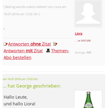
[ Beitrag wurde zuletzt editiert von Liora am
18.07.2018 um 12:32 Uhr ]
.
Liora
... ist OFFLINE
Antworten
ohne
Zitat
Antworten
mit
Zitat
Themen-
Beiträge:
958
Abo bestellen
am 14.07.2018 um 17:03 Uhr
... hat George geschrieben:
Hallo Leute,
und hallo Liora!