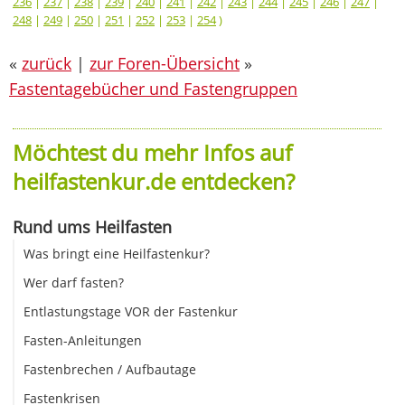
236
|
237
|
238
|
239
|
240
|
241
|
242
|
243
|
244
|
245
|
246
|
247
|
248
|
249
|
250
|
251
|
252
|
253
|
254
)
«
zurück
|
zur Foren-Übersicht
»
Fastentagebücher und Fastengruppen
Möchtest du mehr Infos auf
heilfastenkur.de entdecken?
Rund ums Heilfasten
Was bringt eine Heilfastenkur?
Wer darf fasten?
Entlastungstage VOR der Fastenkur
Fasten-Anleitungen
Fastenbrechen / Aufbautage
Fastenkrisen