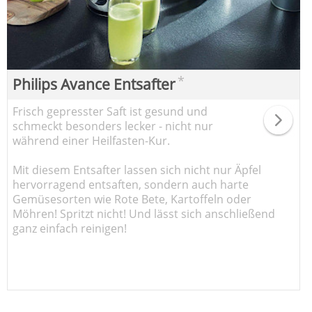
*
Philips Avance Entsafter
Frisch gepresster Saft ist gesund und
schmeckt besonders lecker - nicht nur
während einer Heilfasten-Kur.
Mit diesem Entsafter lassen sich nicht nur Äpfel
hervorragend entsaften, sondern auch harte
Gemüsesorten wie Rote Bete, Kartoffeln oder
Möhren! Spritzt nicht! Und lässt sich anschließend
ganz einfach reinigen!