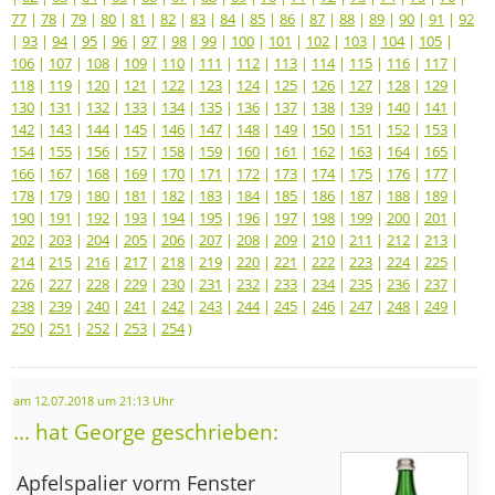
77
|
78
|
79
|
80
|
81
|
82
|
83
|
84
|
85
|
86
|
87
|
88
|
89
|
90
|
91
|
92
|
93
|
94
|
95
|
96
|
97
|
98
|
99
|
100
|
101
|
102
|
103
|
104
|
105
|
106
|
107
|
108
|
109
|
110
|
111
|
112
|
113
|
114
|
115
|
116
|
117
|
118
|
119
|
120
|
121
|
122
|
123
|
124
|
125
|
126
|
127
|
128
|
129
|
130
|
131
|
132
|
133
|
134
|
135
|
136
|
137
|
138
|
139
|
140
|
141
|
142
|
143
|
144
|
145
|
146
|
147
|
148
|
149
|
150
|
151
|
152
|
153
|
154
|
155
|
156
|
157
|
158
|
159
|
160
|
161
|
162
|
163
|
164
|
165
|
166
|
167
|
168
|
169
|
170
|
171
|
172
|
173
|
174
|
175
|
176
|
177
|
178
|
179
|
180
|
181
|
182
|
183
|
184
|
185
|
186
|
187
|
188
|
189
|
190
|
191
|
192
|
193
|
194
|
195
|
196
|
197
|
198
|
199
|
200
|
201
|
202
|
203
|
204
|
205
|
206
|
207
|
208
|
209
|
210
|
211
|
212
|
213
|
214
|
215
|
216
|
217
|
218
|
219
|
220
|
221
|
222
|
223
|
224
|
225
|
226
|
227
|
228
|
229
|
230
|
231
|
232
|
233
|
234
|
235
|
236
|
237
|
238
|
239
|
240
|
241
|
242
|
243
|
244
|
245
|
246
|
247
|
248
|
249
|
250
|
251
|
252
|
253
|
254
)
am 12.07.2018 um 21:13 Uhr
... hat George geschrieben:
Apfelspalier vorm Fenster