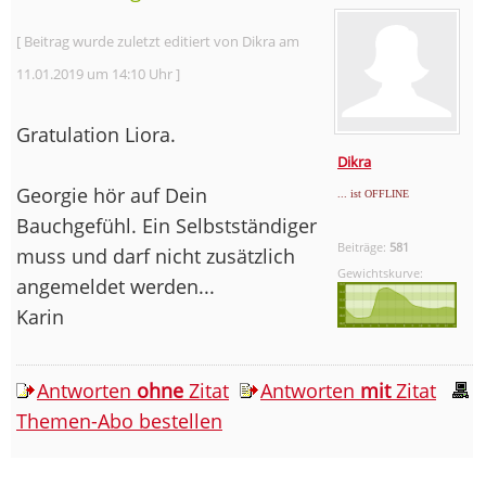
[ Beitrag wurde zuletzt editiert von Dikra am
11.01.2019 um 14:10 Uhr ]
Gratulation Liora.
Dikra
Georgie hör auf Dein
... ist OFFLINE
Bauchgefühl. Ein Selbstständiger
Beiträge:
581
muss und darf nicht zusätzlich
Gewichtskurve:
angemeldet werden...
Karin
Antworten
ohne
Zitat
Antworten
mit
Zitat
Themen-Abo bestellen