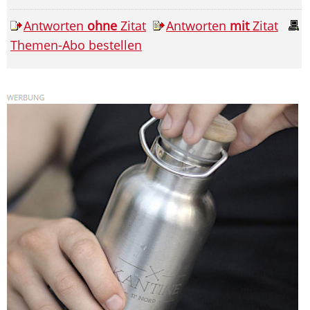
Antworten
ohne
Zitat
Antworten
mit
Zitat
Themen-Abo bestellen