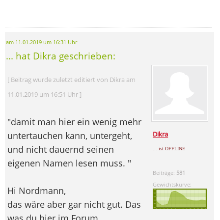
am 11.01.2019 um 16:31 Uhr
... hat Dikra geschrieben:
[ Beitrag wurde zuletzt editiert von Dikra am
11.01.2019 um 16:51 Uhr ]
"damit man hier ein wenig mehr
untertauchen kann, untergeht,
Dikra
und nicht dauernd seinen
... ist OFFLINE
eigenen Namen lesen muss. "
Beiträge:
581
Gewichtskurve:
Hi Nordmann,
das wäre aber gar nicht gut. Das
was du hier im Forum