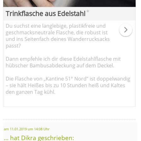
*
Trinkflasche aus Edelstahl
Du suchst eine langlebige, plastikfreie und
geschmacksneutrale Flasche, die robust ist
und ins Seitenfach deines Wanderrucksacks
passt?
Dann empfehle ich dir diese Edelstahlflasche mit
hübscher Bambusabdeckung auf dem Deckel.
Die Flasche von „Kantine 51° Nord“ ist doppelwandig
– sie hält Heißes bis zu 10 Stunden heiß und Kaltes
den ganzen Tag kühl.
am 11.01.2019 um 14:08 Uhr
... hat Dikra geschrieben: