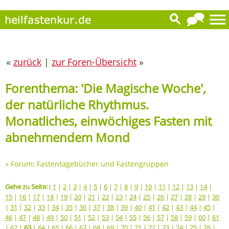
«
zurück
|
zur Foren-Übersicht
»
Forenthema: 'Die Magische Woche',
der natürliche Rhythmus.
Monatliches, einwöchiges Fasten mit
abnehmendem Mond
»
Forum: Fastentagebücher und Fastengruppen
Gehe zu Seite:
(
1
|
2
|
3
|
4
|
5
|
6
|
7
|
8
|
9
|
10
|
11
|
12
|
13
|
14
|
15
|
16
|
17
|
18
|
19
|
20
|
21
|
22
|
23
|
24
|
25
|
26
|
27
|
28
|
29
|
30
|
31
|
32
|
33
|
34
|
35
|
36
|
37
|
38
|
39
|
40
|
41
|
42
|
43
|
44
|
45
|
46
|
47
|
48
|
49
|
50
|
51
|
52
|
53
|
54
|
55
|
56
|
57
|
58
|
59
|
60
|
61
|
62
|
63
|
64
|
65
|
66
|
67
|
68
|
69
|
70
|
71
|
72
|
73
|
74
|
75
|
76
|