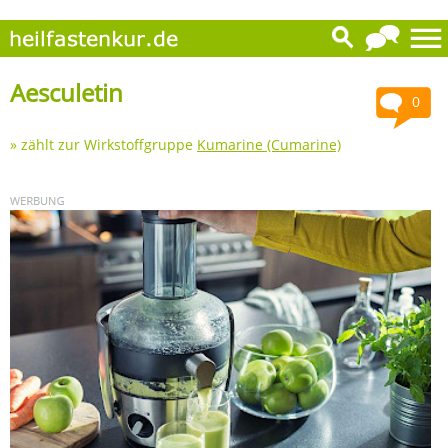
Aesculetin
0
» zählt zur Wirkstoffgruppe
Kumarine (Cumarine)