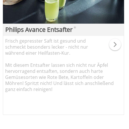
*
Philips Avance Entsafter
Frisch gepresster Saft ist gesund und
schmeckt besonders lecker - nicht nur
während einer Heilfasten-Kur.
Mit diesem Entsafter lassen sich nicht nur Äpfel
hervorragend entsaften, sondern auch harte
Gemüsesorten wie Rote Bete, Kartoffeln oder
Möhren! Spritzt nicht! Und lässt sich anschließend
ganz einfach reinigen!