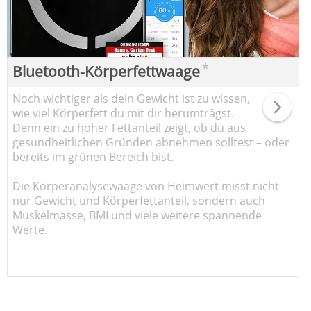
*
Bluetooth-Körperfettwaage
Noch wichtiger als dein Gewicht ist zu wissen,
wie viel Körperfett du mit dir herumträgst.
Denn ein zu hoher Fettanteil zeigt, ob du aus
gesundheitlichen Gründen abnehmen solltest – oder
bereits im grünen Bereich bist.
Die Körperanalysewaage von Heimwert misst nicht
nur Gewicht und Körperfettanteil, sondern auch
Muskelmasse, BMI und viele weitere spannende
Werte.