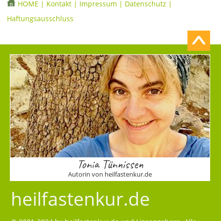
HOME
|
Kontakt
|
Impressum
|
Datenschutz
|
Haftungsausschluss
Tonia Tünnissen
Autorin von heilfastenkur.de
heilfastenkur.de