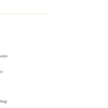
asten
b)
htig!