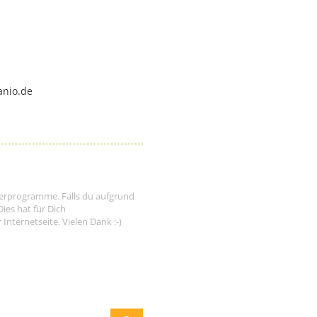
anio.de
tnerprogramme. Falls du aufgrund
ies hat für Dich
nternetseite. Vielen Dank :-)