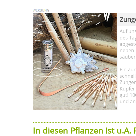
Zung
Auf un
des Ta
abgesto
neben 
säuber
Ein Zun
schnell
Zungen
Kupfer 
gut! 10
und ant
In diesen Pflanzen ist u.A.