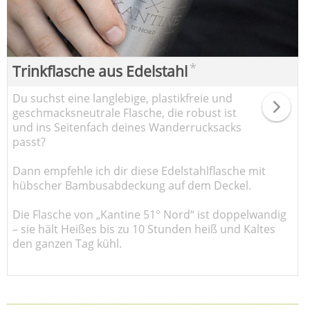
*
Trinkflasche aus Edelstahl
Du suchst eine langlebige, plastikfreie und
geschmacksneutrale Flasche, die robust ist
und ins Seitenfach deines Wanderrucksacks
passt?
Dann empfehle ich dir diese Edelstahlflasche mit
hübscher Bambusabdeckung auf dem Deckel.
Die Flasche von „Kantine 51° Nord“ ist doppelwandig
– sie hält Heißes bis zu 10 Stunden heiß und Kaltes
den ganzen Tag kühl.