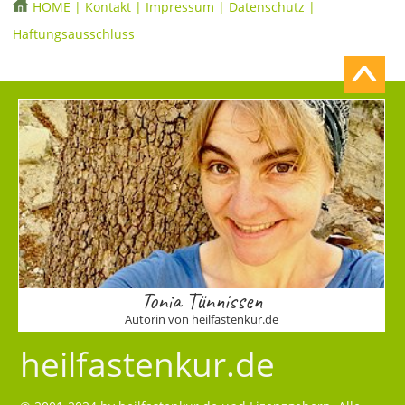
HOME
|
Kontakt
|
Impressum
|
Datenschutz
|
Haftungsausschluss
Tonia Tünnissen
Autorin von heilfastenkur.de
heilfastenkur.de