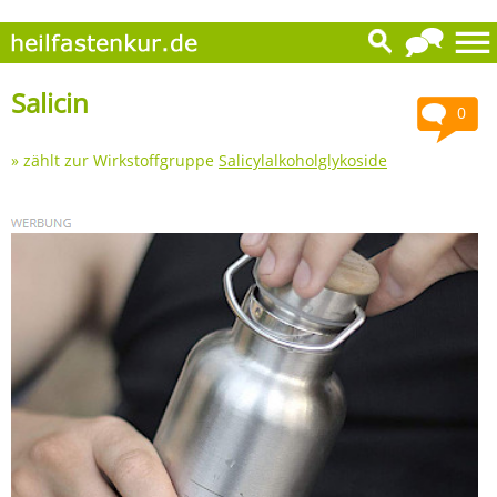
Salicin
0
» zählt zur Wirkstoffgruppe
Salicylalkoholglykoside