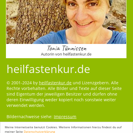
Tonia Tünnissen
Autorin von heilfastenkur.de
heilfastenkur.de
© 2001-2024 by
heilfastenkur.de
und Lizenzgebern. Alle
Rechte vorbehalten. Alle Bilder und Texte auf dieser Seite
sind Eigentum der jeweiligen Besitzer und dürfen ohne
deren Einwilligung weder kopiert noch sonstwie weiter
verwendet werden.
Bildernachweise siehe:
Impressum
Meine Internetseite benutzt Cookies. Weitere Informationen hierzu findest du auf
meiner Seite
Datenschutzerklärung