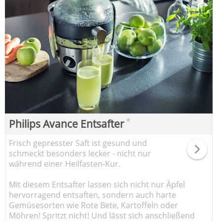
*
Philips Avance Entsafter
Frisch gepresster Saft ist gesund und
schmeckt besonders lecker - nicht nur
während einer Heilfasten-Kur.
Mit diesem Entsafter lassen sich nicht nur Äpfel
hervorragend entsaften, sondern auch harte
Gemüsesorten wie Rote Bete, Kartoffeln oder
Möhren! Spritzt nicht! Und lässt sich anschließend