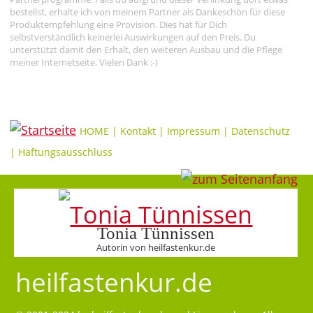
bestellst, erhalte ich von meinem Partner als Dankeschön für diese
Produktempfehlung eine Provision. Dies hat für Dich
selbstverständlich keinerlei Auswirkungen auf den Preis. Du
unterstützt damit den Erhalt, den weiteren Ausbau und die Pflege
meiner Internetseite. Vielen Dank :-)
HOME
|
Kontakt
|
Impressum
|
Datenschutz
|
Haftungsausschluss
Tonia Tünnissen
Autorin von heilfastenkur.de
heilfastenkur.de