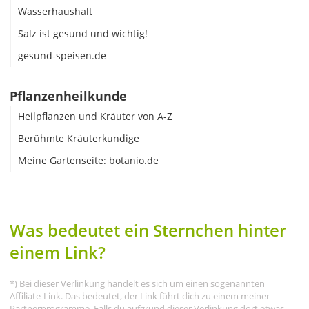
Wasserhaushalt
Salz ist gesund und wichtig!
gesund-speisen.de
Pflanzenheilkunde
Heilpflanzen und Kräuter von A-Z
Berühmte Kräuterkundige
Meine Gartenseite: botanio.de
Was bedeutet ein Sternchen hinter
einem Link?
*) Bei dieser Verlinkung handelt es sich um einen sogenannten
Affiliate-Link. Das bedeutet, der Link führt dich zu einem meiner
Partnerprogramme. Falls du aufgrund dieser Verlinkung dort etwas