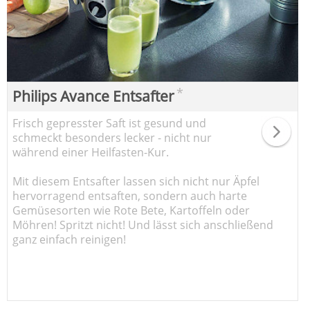
*
Philips Avance Entsafter
Frisch gepresster Saft ist gesund und
schmeckt besonders lecker - nicht nur
während einer Heilfasten-Kur.
Mit diesem Entsafter lassen sich nicht nur Äpfel
hervorragend entsaften, sondern auch harte
Gemüsesorten wie Rote Bete, Kartoffeln oder
Möhren! Spritzt nicht! Und lässt sich anschließend
ganz einfach reinigen!