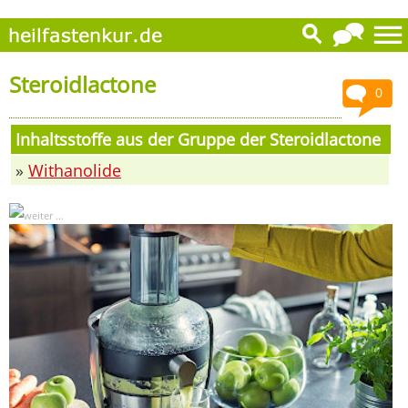
Steroidlactone
0
Inhaltsstoffe aus der Gruppe der Steroidlactone
»
Withanolide