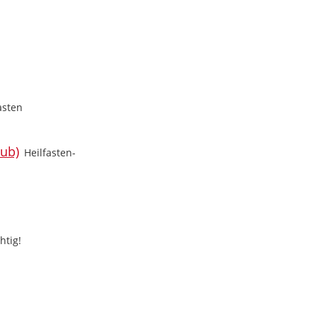
asten
Heilfasten-
htig!