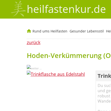
heilfastenkur.de
Rund ums Heilfasten
Gesunder Lebensstil
He
zurück
Hoden-Verkümmerung (Or
Trink
Du such
und ge
robust 
Wander