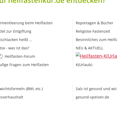
uf heilfastenkur.de entdecken?
rmentleerung beim Heilfasten
Reportagen & Bücher
ttel zur Entgiftung
Religiöse Fastenzeit
tschlacken heißt ...
Besinnliches zum Heilf
tox - was ist das?
NEU & AKTUELL
Heilfasten-Forum
ufige Fragen zum Heilfasten
K(Urlaub)
wichtsformeln (BMI, etc.)
Salz ist gesund und wic
sserhaushalt
gesund-speisen.de