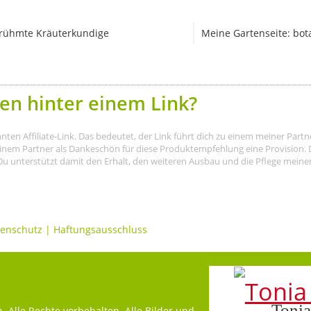
rühmte Kräuterkundige
Meine Gartenseite: bot
en hinter einem Link?
nnten Affiliate-Link. Das bedeutet, der Link führt dich zu einem meiner Par
meinem Partner als Dankeschön für diese Produktempfehlung eine Provision. D
Du unterstützt damit den Erhalt, den weiteren Ausbau und die Pflege meiner I
enschutz
|
Haftungsausschluss
Tonia
 Alle Rechte vorbehalten. Alle Bilder und