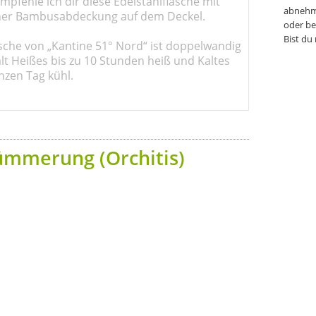
pfehle ich dir diese Edelstahlflasche mit
abnehm
er Bambusabdeckung auf dem Deckel.
oder be
Bist du
sche von „Kantine 51° Nord“ ist doppelwandig
ält Heißes bis zu 10 Stunden heiß und Kaltes
nzen Tag kühl.
ümmerung (Orchitis)