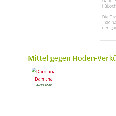
Dann em
hübsch
Die Fla
– sie h
den ga
Mittel gegen Hoden-Verk
Damiana
Turnera diffusa