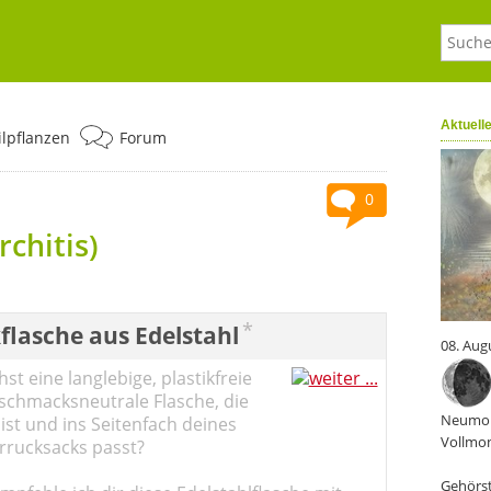
Aktuell
ilpflanzen
Forum
0
chitis)
*
flasche aus Edelstahl
08. Aug
st eine langlebige, plastikfreie
schmacksneutrale Flasche, die
Neumon
ist und ins Seitenfach deines
Vollmon
rucksacks passt?
Gehörst