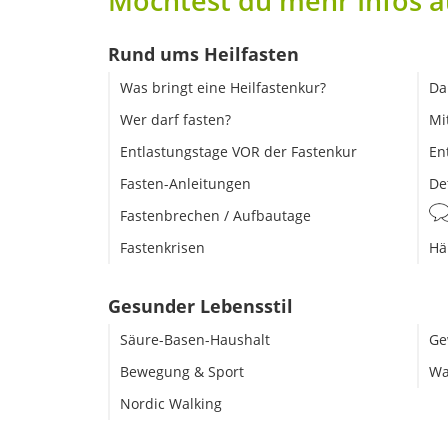
Möchtest du mehr Infos a
Rund ums Heilfasten
Was bringt eine Heilfastenkur?
Da
Wer darf fasten?
Mi
Entlastungstage VOR der Fastenkur
En
Fasten-Anleitungen
De
Fastenbrechen / Aufbautage
Fastenkrisen
Hä
Gesunder Lebensstil
Säure-Basen-Haushalt
Ge
Bewegung & Sport
Wa
Nordic Walking