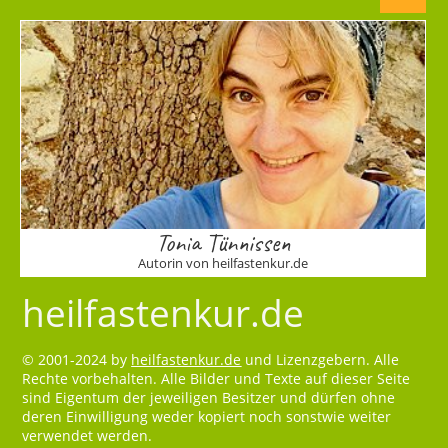
Tonia Tünnissen
Autorin von heilfastenkur.de
heilfastenkur.de
© 2001-2024 by
heilfastenkur.de
und Lizenzgebern. Alle
Rechte vorbehalten. Alle Bilder und Texte auf dieser Seite
sind Eigentum der jeweiligen Besitzer und dürfen ohne
deren Einwilligung weder kopiert noch sonstwie weiter
verwendet werden.