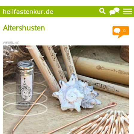
Altershusten
0