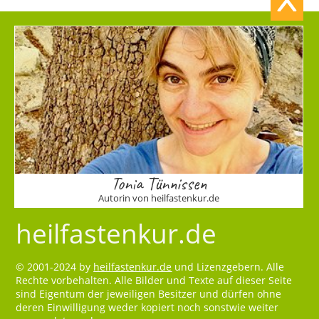
Tonia Tünnissen
Autorin von heilfastenkur.de
heilfastenkur.de
© 2001-2024 by
heilfastenkur.de
und Lizenzgebern. Alle
Rechte vorbehalten. Alle Bilder und Texte auf dieser Seite
sind Eigentum der jeweiligen Besitzer und dürfen ohne
deren Einwilligung weder kopiert noch sonstwie weiter