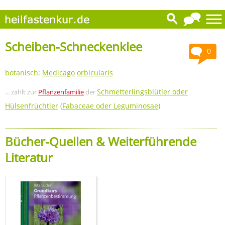
Scheiben-Schneckenklee
0
botanisch:
Medicago
orbicularis
Schmetterlingsblütler oder
... zählt zur
Pflanzenfamilie
der
Hülsenfrüchtler
(
Fabaceae oder Leguminosae
)
Bücher-Quellen & Weiterführende
Literatur