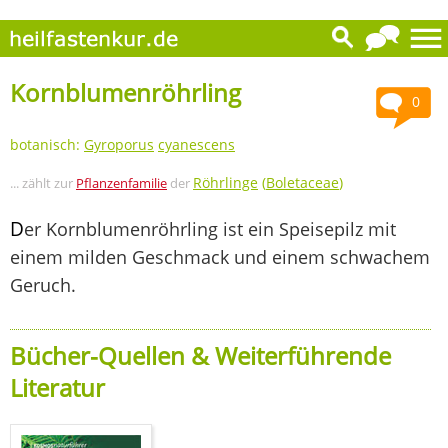
Kornblumenröhrling
0
botanisch:
Gyroporus
cyanescens
Röhrlinge
(
Boletaceae
)
... zählt zur
Pflanzenfamilie
der
D
er Kornblumenröhrling ist ein Speisepilz mit
einem milden Geschmack und einem schwachem
Geruch.
Bücher-Quellen & Weiterführende
Literatur