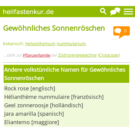
Gewöhnliches Sonnenröschen
0
botanisch:
Helianthemum
nummularium
Zistrosengewächse
(
Cistaceae
)
... zählt zur
Pflanzenfamilie
der
Andere volkstümliche Namen für Gewöhnliches
Sonnenröschen
Rock rose [englisch]
Hélianthème nummulaire [französisch]
Geel zonneroosje [holländisch]
Jara amarilla [spanisch]
Eliantemo [maggiore]