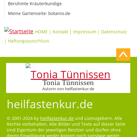
Berühmte Kräuterkundige
Meine Gartenseite: botanio.de
HOME
|
Kontakt
|
Impressum
|
Datenschutz
|
Haftungsausschluss
Tonia Tünnissen
Autorin von heilfastenkur.de
heilfastenkur.de
© 2001-2024 by
heilfastenkur.de
und Lizenzgebern. Alle
Rechte vorbehalten. Alle Bilder und Texte auf dieser Seite
sind Eigentum der jeweiligen Besitzer und dürfen ohne
deren Einwilligung weder kopiert noch sonstwie weiter