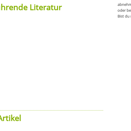
hrende Literatur
abnehm
oder be
Bist du
rtikel