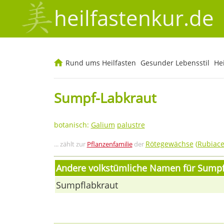
heilfastenkur.de
Rund ums Heilfasten
Gesunder Lebensstil
He
Sumpf-Labkraut
botanisch:
Galium
palustre
Rötegewächse
(
Rubiac
... zählt zur
Pflanzenfamilie
der
Andere volkstümliche Namen für Sumpf
Sumpflabkraut