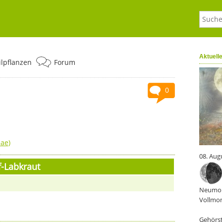
Aktuell
ilpflanzen
Forum
0
eae
)
08. Aug
-Labkraut
Neumon
Vollmon
Gehörst