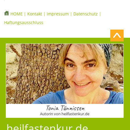
HOME
|
Kontakt
|
Impressum
|
Datenschutz
|
Haftungsausschluss
Tonia Tünnissen
Autorin von heilfastenkur.de
heilfastenkur.de