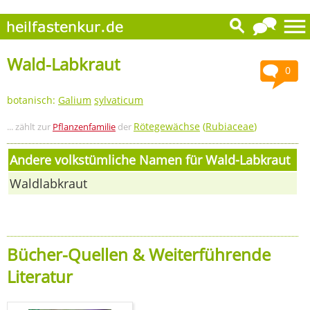
Wald-Labkraut
0
botanisch:
Galium
sylvaticum
Rötegewächse
(
Rubiaceae
)
... zählt zur
Pflanzenfamilie
der
Andere volkstümliche Namen für Wald-Labkraut
Waldlabkraut
Bücher-Quellen & Weiterführende
Literatur