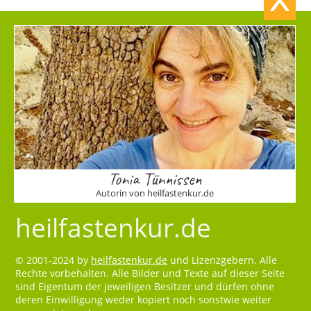
Tonia Tünnissen
Autorin von heilfastenkur.de
heilfastenkur.de
© 2001-2024 by
heilfastenkur.de
und Lizenzgebern. Alle
Rechte vorbehalten. Alle Bilder und Texte auf dieser Seite
sind Eigentum der jeweiligen Besitzer und dürfen ohne
deren Einwilligung weder kopiert noch sonstwie weiter