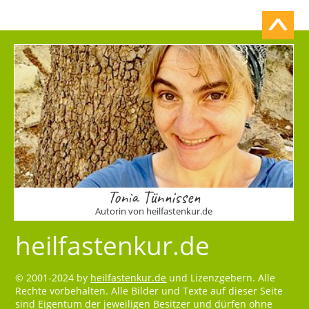
Tonia Tünnissen
Autorin von heilfastenkur.de
heilfastenkur.de
© 2001-2024 by
heilfastenkur.de
und Lizenzgebern. Alle
Rechte vorbehalten. Alle Bilder und Texte auf dieser Seite
sind Eigentum der jeweiligen Besitzer und dürfen ohne