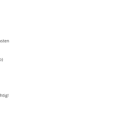
asten
b)
htig!