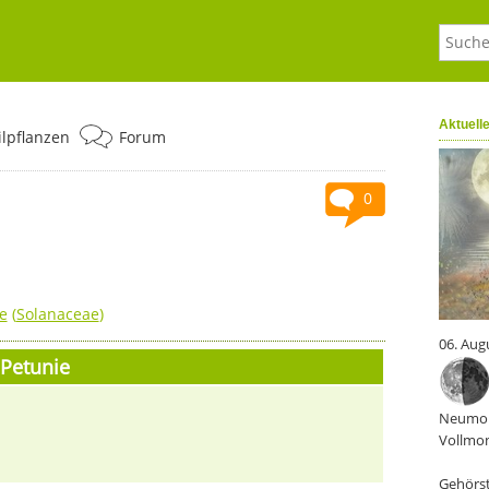
Aktuell
ilpflanzen
Forum
0
e
(
Solanaceae
)
06. Aug
Petunie
Neumon
Vollmon
Gehörst