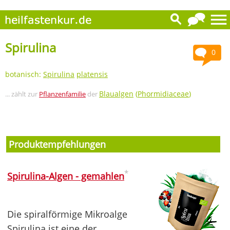
Spirulina
0
botanisch:
Spirulina
platensis
Blaualgen
(
Phormidiaceae
)
... zählt zur
Pflanzenfamilie
der
Produktempfehlungen
*
Spirulina-Algen - gemahlen
Die spiralförmige Mikroalge
Spirulina ist eine der