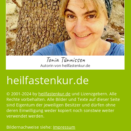
Tonia Tünnissen
Autorin von heilfastenkur.de
heilfastenkur.de
© 2001-2024 by
heilfastenkur.de
und Lizenzgebern. Alle
Rechte vorbehalten. Alle Bilder und Texte auf dieser Seite
sind Eigentum der jeweiligen Besitzer und dürfen ohne
deren Einwilligung weder kopiert noch sonstwie weiter
verwendet werden.
Bildernachweise siehe:
Impressum