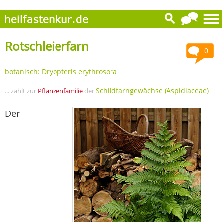
Rotschleierfarn
0
botanisch:
Dryopteris
erythrosora
Schildfarngewächse
(
Aspidiaceae
)
... zählt zur
Pflanzenfamilie
der
Der