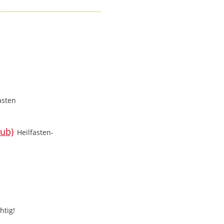
asten
Heilfasten-
htig!