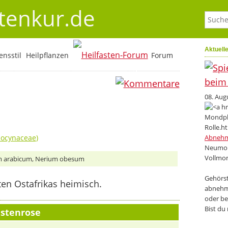
stenkur.de
Aktuell
nsstil
Heilpflanzen
Forum
0
08. Aug
ocynaceae
)
Abneh
Neumon
Vollmon
m arabicum, Nerium obesum
Gehörst
ten Ostafrikas heimisch.
abnehm
oder be
Bist du
stenrose