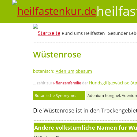
heilfa
Rund ums Heilfasten
Gesunder Lebe
Wüstenrose
botanisch:
Adenium
obesum
Hundsgiftgewächse
(
Ap
... zählt zur
Pflanzenfamilie
der
Botanische Synonyme:
Adenium honghel, Adeniu
D
ie Wüstenrose ist in den Trockengebie
Andere volkstümliche Namen für Wü